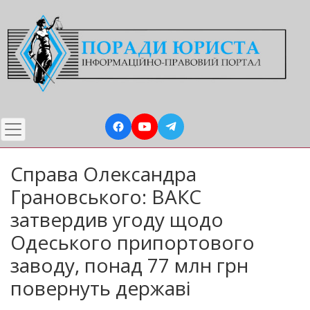
Перейти
до
основного
вмісту
Справа Олександра
Грановського: ВАКС
затвердив угоду щодо
Одеського припортового
заводу, понад 77 млн грн
повернуть державі