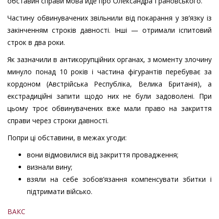
обставин справи мова йде про Олександра Грановського.
Частину обвинувачених звільнили від покарання у зв’язку із
закінченням строків давності. Інші — отримали іспитовий
строк в два роки.
Як зазначили в антикорупційних органах, з моменту злочину
минуло понад 10 років і частина фігурантів перебуває за
кордоном (Австрійська Республіка, Велика Британія), а
екстрадиційні запити щодо них не були задоволені. При
цьому троє обвинувачених вже мали право на закриття
справи через строки давності.
Попри ці обставини, в межах угоди:
вони відмовилися від закриття провадження;
⁠визнали вину;
⁠взяли на себе зобов’язання компенсувати збитки і
підтримати військо.
ВАКС