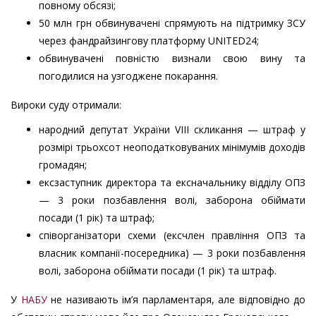
повному обсязі;
50 млн грн обвинувачені спрямують на підтримку ЗСУ
через фандрайзингову платформу UNITED24;
⁠обвинувачені повністю визнали свою вину та
погодилися на узгоджене покарання.
Вироки суду отримали:
⁠народний депутат України VIII скликання — штраф у
розмірі трьохсот неоподатковуваних мінімумів доходів
громадян;
⁠ексзаступник директора та ексначальнику відділу ОПЗ
— 3 роки позбавлення волі, заборона обіймати
посади (1 рік) та штраф;
⁠співорганізатори схеми (ексчлен правління ОПЗ та
власник компанії-посередника) — 3 роки позбавлення
волі, заборона обіймати посади (1 рік) та штраф.
У
НАБУ
не називають ім’я парламентаря, але відповідно до