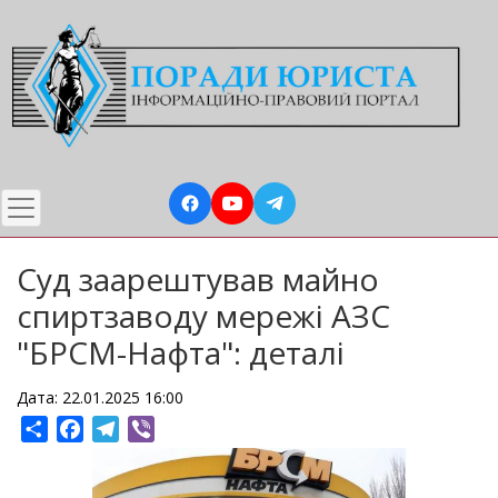
Перейти
до
основного
вмісту
Суд заарештував майно
спиртзаводу мережі АЗС
"БРСМ-Нафта": деталі
Дата: 22.01.2025 16:00
Share
Facebook
Telegram
Viber