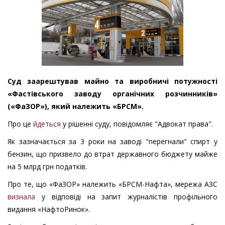
Суд заарештував майно та виробничі потужності
«Фастівського заводу органічних розчинників»
(«ФаЗОР»), який належить «БРСМ».
Про це
йдеться
у рішенні суду, повідомляє "Адвокат права".
Як зазначається за 3 роки на заводі "перегнали" спирт у
бензин, що призвело до втрат державного бюджету майже
на 5 млрд грн податків.
Про те, що «ФаЗОР» належить «БРСМ-Нафта», мережа АЗС
визнала
у відповіді на запит журналістів профільного
видання «НафтоРинок».