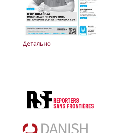
Детально