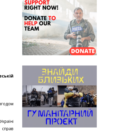
еській
згодом
країні
справ