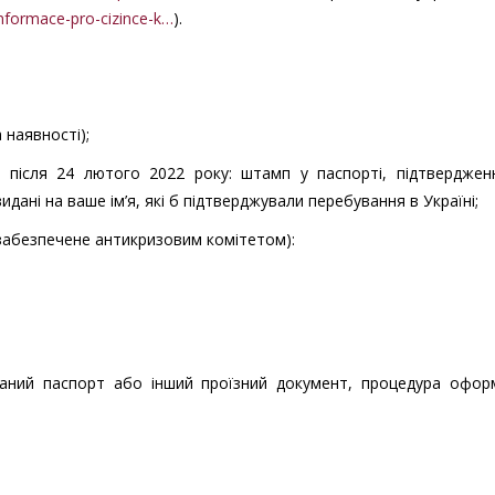
informace-pro-cizince-k…
).
 наявності);
и після 24 лютого 2022 року: штамп у паспорті, підтверджен
дані на ваше ім’я, які б підтверджували перебування в Україні;
 забезпечене антикризовим комітетом):
аний паспорт або інший проїзний документ, процедура офор