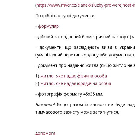
(
https://www.mvcr.cz/clanek/sluzby-pro-verejnost-
Потрібні наступні документи:
-
формуляр
;
- дійсний закордонний біометричний паспорт (за
- документи, що засвідчують виїзд з Україн
гуманітарний перетин кордону або документи, ви
- документ про надання житла (якщо житло не
1)
житло, яке надає фізична особа
2)
житло, яке надає юридична особа
- фотографія формату 45х35 мм.
Важливо!
Якщо разом із заявою не буде над
тимчасового захисту може затягнутися.
допомога