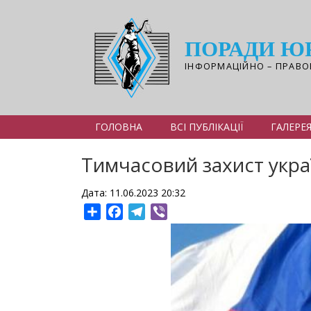
Перейти
до
основного
ПОРАДИ Ю
вмісту
ІНФОРМАЦІЙНО – ПРАВО
ГОЛОВНА
ВСІ ПУБЛІКАЦІЇ
ГАЛЕРЕ
Тимчасовий захист украї
Дата: 11.06.2023 20:32
Share
Facebook
Telegram
Viber