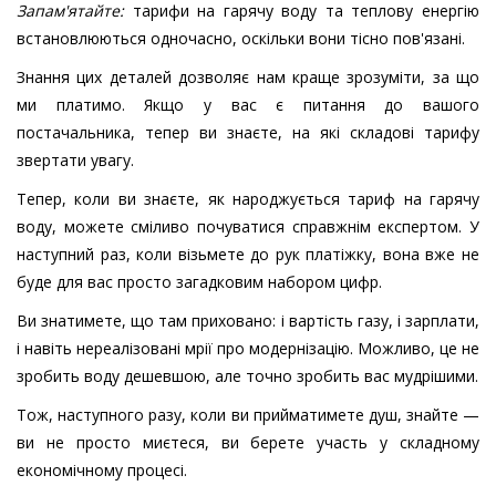
Запам'ятайте:
тарифи на гарячу воду та теплову енергію
встановлюються одночасно, оскільки вони тісно пов'язані.
Знання цих деталей дозволяє нам краще зрозуміти, за що
ми платимо. Якщо у вас є питання до вашого
постачальника, тепер ви знаєте, на які складові тарифу
звертати увагу.
Тепер, коли ви знаєте, як народжується тариф на гарячу
воду, можете сміливо почуватися справжнім експертом. У
наступний раз, коли візьмете до рук платіжку, вона вже не
буде для вас просто загадковим набором цифр.
Ви знатимете, що там приховано: і вартість газу, і зарплати,
і навіть нереалізовані мрії про модернізацію. Можливо, це не
зробить воду дешевшою, але точно зробить вас мудрішими.
Тож, наступного разу, коли ви прийматимете душ, знайте —
ви не просто миєтеся, ви берете участь у складному
економічному процесі.