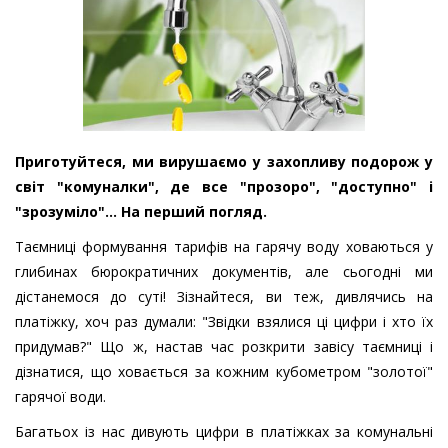
Приготуйтеся, ми вирушаємо у захопливу подорож у
світ "комуналки", де все "прозоро", "доступно" і
"зрозуміло"... На перший погляд.
Таємниці формування тарифів на гарячу воду ховаються у
глибинах бюрократичних документів, але сьогодні ми
дістанемося до суті! Зізнайтеся, ви теж, дивлячись на
платіжку, хоч раз думали: "Звідки взялися ці цифри і хто їх
придумав?" Що ж, настав час розкрити завісу таємниці і
дізнатися, що ховається за кожним кубометром "золотої"
гарячої води.
Багатьох із нас дивують цифри в платіжках за комунальні