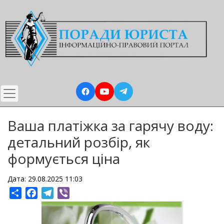
Перейти
до
основного
вмісту
Ваша платіжка за гарячу воду:
детальний розбір, як
формується ціна
Дата: 29.08.2025 11:03
Share
Facebook
Telegram
Viber