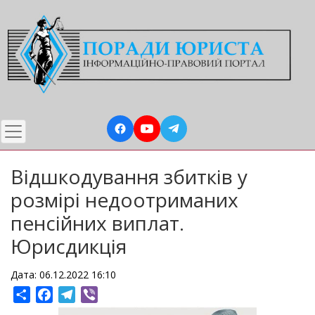
Перейти
до
основного
вмісту
Відшкодування збитків у
розмірі недоотриманих
пенсійних виплат.
Юрисдикція
Дата: 06.12.2022 16:10
Share
Facebook
Telegram
Viber