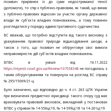
позивач прирівнює їх до суми недоотриманої пенсії
(допомоги), то спір є публічно-правовим, як такий, що виник
з публічно-правових відносин за участю органу державної
влади як суб`єкта владних повноважень, а тому повинен
розглядатися у порядку адміністративного судочинства.
ВС вважав, що потрібно відступити від такого висновку з
урахуванням правової природи відшкодування шкоди, а
також з того, що позивач не обґрунтовує свої вимоги
неправомірністю дій суб`єктів владних повноважень.
ВПВС в ухвалі від 16.11.2022
https://reyestr.court.gov.ua/Review/107558348
не погодилась з
таким обгрунтуванням та повернула на розгляд ВС справу
№ 295/15069/21-ц.
Було зазначено, що відповідно до ч. 4 ст. 263 ЦПК України
при визначенні предметної юрисдикції такого спору суд має
враховувати правовий висновок, викладений у постановах
ВПВС у справах № 14-556цс19, № 14-599цс18 та 14-261цс19.