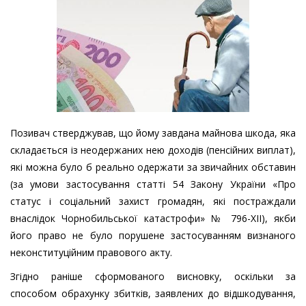
Позивач стверджував, що йому завдана майнова шкода, яка
складається із неодержаних нею доходів (пенсійних виплат),
які можна було б реально одержати за звичайних обставин
(за умови застосування статті 54 Закону України «Про
статус і соціальний захист громадян, які постраждали
внаслідок Чорнобильської катастрофи» № 796-XII), якби
його право не було порушене застосуванням визнаного
неконституційним правового акту.
Згідно раніше сформованого висновку, оскільки за
способом обрахунку збитків, заявлених до відшкодування,