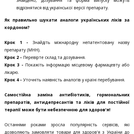
знайдено, дозування та форма випуску можуть
відрізнятися від української версії препарату.
Як правильно шукати аналоги українських ліків за
кордоном?
Крок 1 -
Знайдіть міжнародну непатентовану назву
препарату (МНН).
Крок 2 -
Перевірте склад та дозування.
Крок 3 -
Покажіть інформацію місцевому фармацевту або
лікарю.
Крок 4 -
Уточніть наявність аналогів у країні перебування.
Самостійна заміна антибіотиків, гормональних
препаратів, антидепресантів та ліків для постійної
терапії може бути небезпечною для здоров'я!
Останніми роками зросла популярність сервісів, які
дозволяють замовляти товари для здоров'я з України до