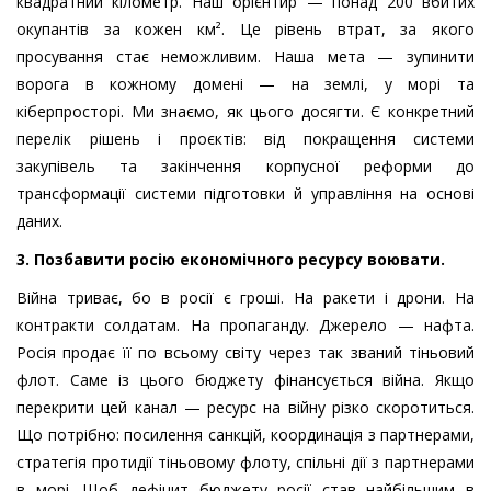
квадратний кілометр. Наш орієнтир — понад 200 вбитих
окупантів за кожен км². Це рівень втрат, за якого
просування стає неможливим. Наша мета — зупинити
ворога в кожному домені — на землі, у морі та
кіберпросторі. Ми знаємо, як цього досягти. Є конкретний
перелік рішень і проєктів: від покращення системи
закупівель та закінчення корпусної реформи до
трансформації системи підготовки й управління на основі
даних.
3. Позбавити росію економічного ресурсу воювати.
Війна триває, бо в росії є гроші. На ракети і дрони. На
контракти солдатам. На пропаганду. Джерело — нафта.
Росія продає її по всьому світу через так званий тіньовий
флот. Саме із цього бюджету фінансується війна. Якщо
перекрити цей канал — ресурс на війну різко скоротиться.
Що потрібно: посилення санкцій, координація з партнерами,
стратегія протидії тіньовому флоту, спільні дії з партнерами
в морі. Щоб дефіцит бюджету росії став найбільшим в