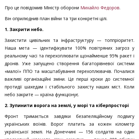
Про це повідомив Міністр оборони
Михайло Федоров
.
Він оприлюднив план війни та три конкретні цілі.
1. Закрити небо.
Захистити цивільних та інфраструктуру — топпріоритет.
Наша мета — ідентифікувати 100% повітряних загроз у
реальному часі та перехоплювати щонайменше 95% ракет і
дронів. Уже запущено створення багаторівневої системи
«малої» ППО та масштабування перехоплювачів. Почалися
важливі організаційні зміни. Це перші кроки до системної
протидії шахедам і стабільного захисту наших міст. Коли
небо закрите — країна функціонує.
2. Зупинити ворога на землі, у морі та кіберпросторі
Фронт тримається завдяки безапеляційному подвигу
українських воїнів. Ворог платить за кожен кілометр
української землі. На Донеччині — 156 солдатів на один