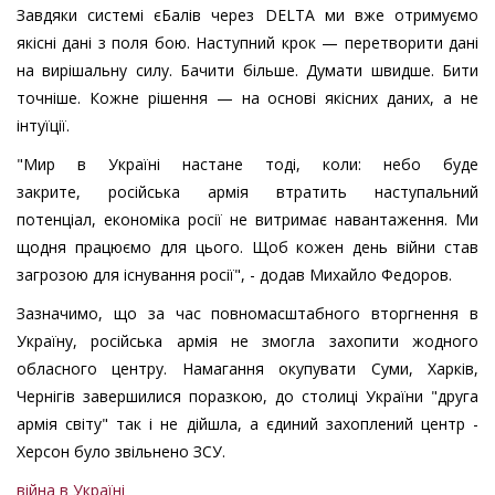
Завдяки системі єБалів через DELTA ми вже отримуємо
якісні дані з поля бою. Наступний крок — перетворити дані
на вирішальну силу. Бачити більше. Думати швидше. Бити
точніше. Кожне рішення — на основі якісних даних, а не
інтуїції.
"Мир в Україні настане тоді, коли: небо буде
закрите, російська армія втратить наступальний
потенціал, економіка росії не витримає навантаження. Ми
щодня працюємо для цього. Щоб кожен день війни став
загрозою для існування росії", - додав Михайло Федоров.
Зазначимо, що за час повномасштабного вторгнення в
Україну, російська армія не змогла захопити жодного
обласного центру. Намагання окупувати Суми, Харків,
Чернігів завершилися поразкою, до столиці України "друга
армія світу" так і не дійшла, а єдиний захоплений центр -
Херсон було звільнено ЗСУ.
війна в Україні