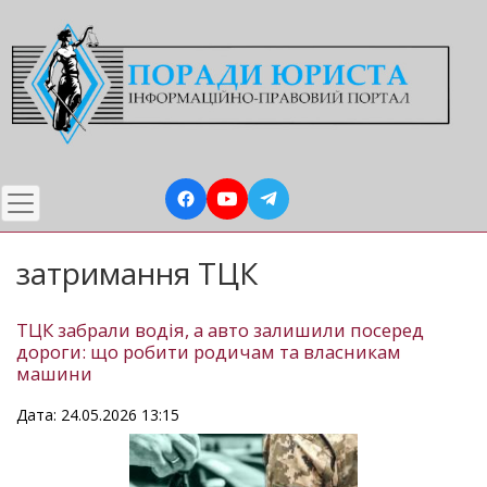
Перейти
до
основного
вмісту
затримання ТЦК
ТЦК забрали водія, а авто залишили посеред
дороги: що робити родичам та власникам
машини
Дата: 24.05.2026 13:15