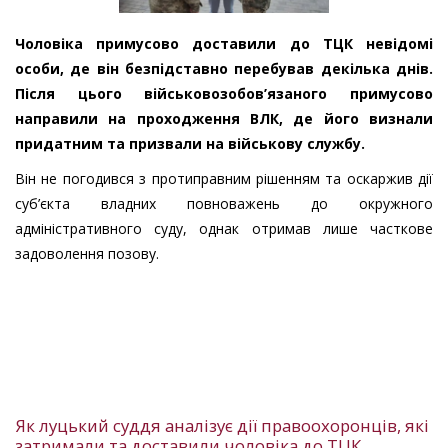
Чоловіка примусово доставили до ТЦК невідомі
особи, де він безпідставно перебував декілька днів.
Після цього військовозобов’язаного примусово
направили на проходження ВЛК, де його визнали
придатним та призвали на військову службу.
Він не погодився з протиправним рішенням та оскаржив дії
суб’єкта владних повноважень до окружного
адміністративного суду, однак отримав лише часткове
задоволення позову.
Як луцький суддя аналізує дії правоохоронців, які
затримали та доставили чоловіка до ТЦК