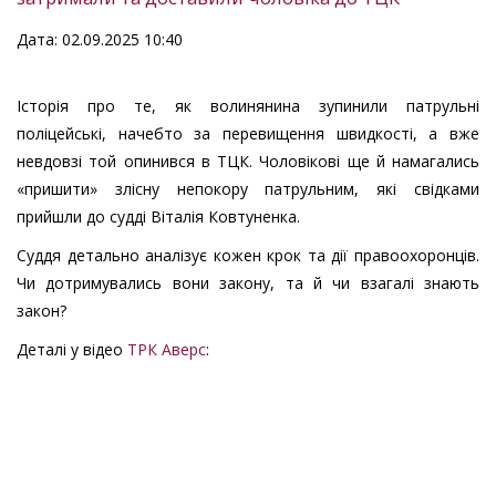
Дата: 02.09.2025 10:40
Історія про те, як волинянина зупинили патрульні
поліцейські, начебто за перевищення швидкості, а вже
невдовзі той опинився в ТЦК. Чоловікові ще й намагались
«пришити» злісну непокору патрульним, які свідками
прийшли до судді Віталія Ковтуненка.
Суддя детально аналізує кожен крок та дії правоохоронців.
Чи дотримувались вони закону, та й чи взагалі знають
закон?
Деталі у відео
ТРК Аверс
: