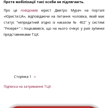
Проте мобілізації такі особи не підлягають.
Про це
повідомив
юрист Дмитро Мурач на порталі
«Юристи.UA», відповідаючи на питання чоловіка, який має
статус "непридатний згідно із наказом № 402" у системі
"Резерв+" і поцікавився, що на нього очікує у разі зупинки
представниками ТЦК.
Сторінка 1
Наступна
››
Розбивка
сторінка
на
Підписка на затримання ТЦК
сторінки