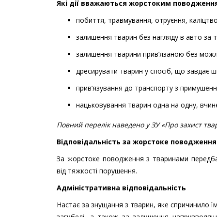
Які дії вважаються жорстоким поводженн
побиття, травмування, отруєння, каліцтв
залишення тварин без нагляду в авто за 
залишення тварини прив’язаною без можли
дресирувати тварин у спосіб, що завдає ш
прив’язування до транспорту з примушенн
нацьковування тварин одна на одну, вчине
Повний перелік наведено у ЗУ «Про захист тва
Відповідальність за жорстоке поводження
За жорстоке поводження з тваринами передбач
від тяжкості порушення.
Адміністративна відповідальність
Настає за знущання з тварин, яке спричинило ї
загибелі, а також за залишення напризволящ