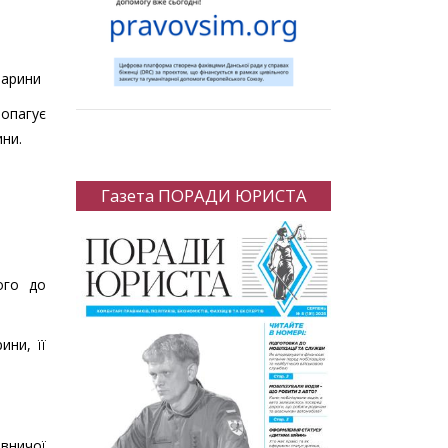
варини
опагує
ини.
Газета ПОРАДИ ЮРИСТА
ого до
ни, її
вничої