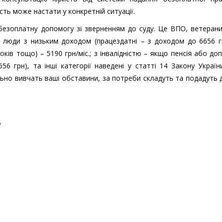
ть може настати у конкретній ситуації.
безоплатну допомогу зі зверненням до суду. Це ВПО, ветерани
, люди з низьким доходом (працездатні – з доходом до 6656 гр
оків тощо) – 5190 грн/міс.; з інвалідністю – якщо пенсія або до
56 грн), та інші категорії наведені у статті 14 Закону Украї
но вивчать ваші обставини, за потреби складуть та подадуть 
/