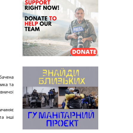
бачена
ника та
авничої
ичиняє
а інші