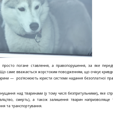
просто погане ставлення, а правопорушення, за яке перед
ть. Що саме вважається жорстоким поводженням, що очікує кривд
тварини — роз’яснюють юристи системи надання безоплатної пр
знущання над тваринами (у тому числі безпритульними)
,
яке спр
аліцтво, смерть), а також залишення тварин напризволяще т
ння та транспортування.