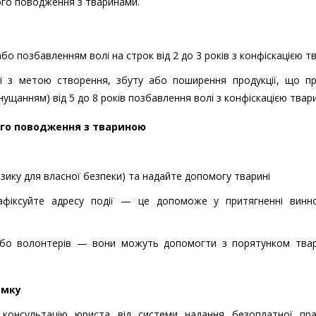
ого поводження з тваринами.
або позбавленням волі на строк від 2 до 3 років з конфіскацією т
і з метою створення, збуту або поширення продукції, що пр
нущанням) від 5 до 8 років позбавлення волі з конфіскацією твар
ого поводження з твариною
зику для власної безпеки) та надайте допомогу тварині
 зафіксуйте адресу події — це допоможе у притягненні винн
 або волонтерів — вони можуть допомогти з порятунком твари
имку
онсультацію юриста від системи надання безоплатної пра