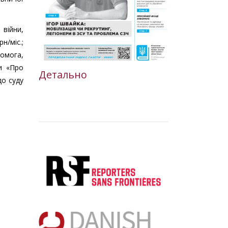
 війни,
н/міс.;
помога,
ни «Про
Детально
до суду