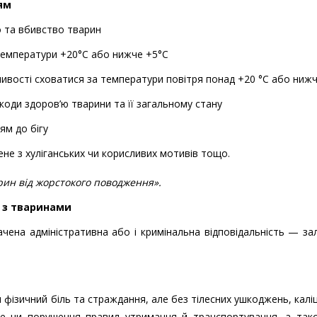
ям
о та вбивство тварин
температури +20°C або нижче +5°C
вості сховатися за температури повітря понад +20 °C або нижч
коди здоров’ю тварини та її загальному стану
ям до бігу
не з хуліганських чи корисливих мотивів тощо.
рин від жорстокого поводження».
 з тваринами
ена адміністративна або і кримінальна відповідальність — з
м фізичний біль та страждання, але
без тілесних ушкоджень, калі
е чи порушення правил утримання й транспортування, а тако