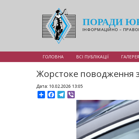
Перейти
до
основного
ПОРАДИ Ю
вмісту
ІНФОРМАЦІЙНО – ПРАВО
ГОЛОВНА
ВСІ ПУБЛІКАЦІЇ
ГАЛЕРЕ
Жорстоке поводження з 
Дата: 10.02.2026 13:05
Share
Facebook
Telegram
Viber