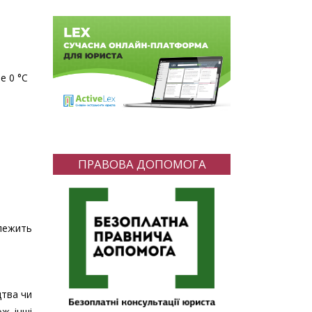
е 0 °C
ПРАВОВА ДОПОМОГА
алежить
цтва чи
ж інші