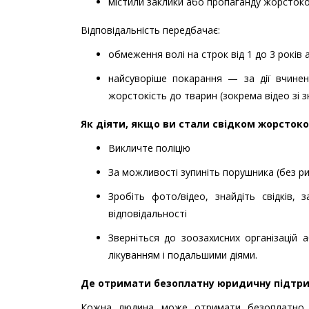
містили заклики або пропаганду жорсток
Відповідальність передбачає:
обмеження волі на строк від 1 до 3 років 
найсуворіше покарання — за дії вчинен
жорстокість до тварин (зокрема відео зі з
Як діяти, якщо ви стали свідком жорсток
Викличте поліцію
За можливості зупиніть порушника (без ри
Зробіть фото/відео, знайдіть свідків,
відповідальності
Зверніться до зоозахисних організацій
лікуванням і подальшими діями.
Де отримати безоплатну юридичну підтр
Кожна людина може отримати безоплатно к