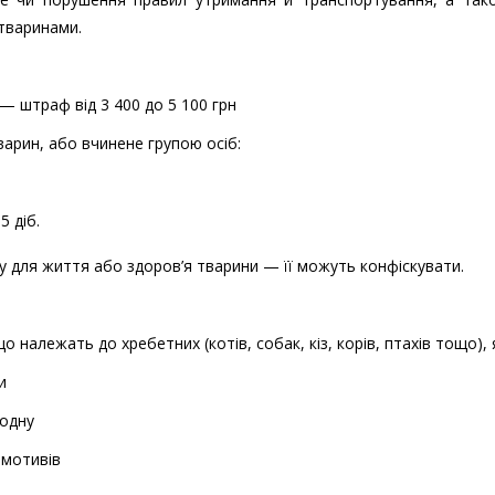
тваринами.
— штраф від 3 400 до 5 100 грн
варин, або вчинене групою осіб:
5 діб.
у для життя або здоров’я тварини — її можуть конфіскувати.
належать до хребетних (котів, собак, кіз, корів, птахів тощо),
и
 одну
 мотивів