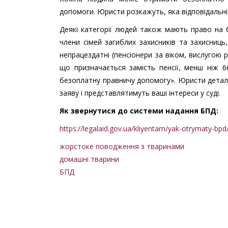
допомоги. Юристи розкажуть, яка відповідальніс
Деякі категорії людей також мають право на 
члени сімей загиблих захисників та захисниць
непрацездатні (пенсіонери за віком, вислугою р
що призначається замість пенсії, менш ніж 66
безоплатну правничу допомогу». Юристи деталь
заяву і представлятимуть ваші інтереси у суді.
Як звернутися до системи надання БПД:
https://legalaid.gov.ua/kliyentam/yak-otrymaty-bpd
жорстоке поводження з тваринами
домашні тварини
БПД