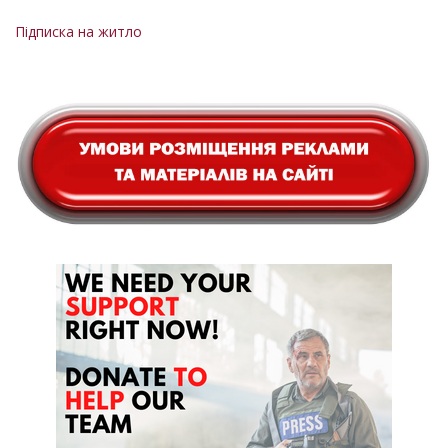
Розбивка
сторінка
на
Підписка на житло
сторінки