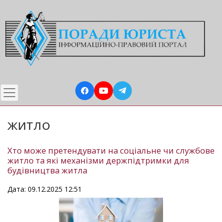
Перейти
до
основного
вмісту
житло
Хто може претендувати на соціальне чи службове
житло та які механізми держпідтримки для
будівництва житла
Дата: 09.12.2025 12:51