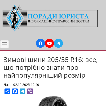
Перейти
до
основного
вмісту
Зимові шини 205/55 R16: все,
що потрібно знати про
найпопулярніший розмір
Дата: 02.10.2025 12:40
Share
Facebook
Telegram
Viber