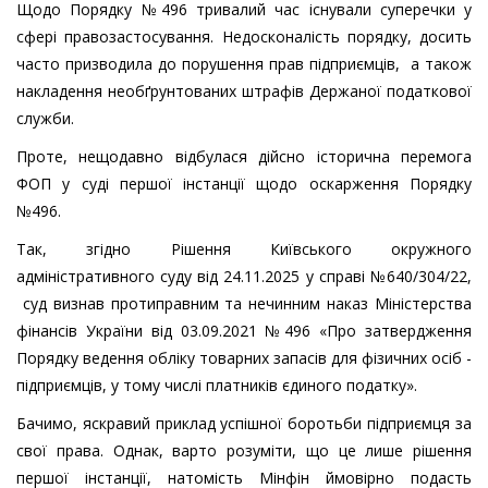
Щодо Порядку №496 тривалий час існували суперечки у
сфері правозастосування. Недосконалість порядку, досить
часто призводила до порушення прав підприємців, а також
накладення необґрунтованих штрафів Держаної податкової
служби.
Проте, нещодавно відбулася дійсно історична перемога
ФОП у суді першої інстанції щодо оскарження Порядку
№496.
Так, згідно Рішення Київського окружного
адміністративного суду від 24.11.2025 у справі №640/304/22,
суд визнав протиправним та нечинним наказ Міністерства
фінансів України від 03.09.2021 №496 «Про затвердження
Порядку ведення обліку товарних запасів для фізичних осіб -
підприємців, у тому числі платників єдиного податку».
Бачимо, яскравий приклад успішної боротьби підприємця за
свої права. Однак, варто розуміти, що це лише рішення
першої інстанції, натомість Мінфін ймовірно подасть