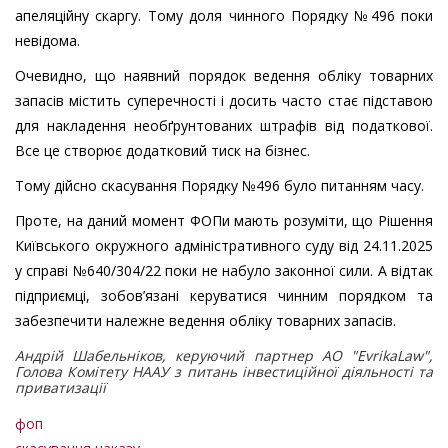
апеляційну скаргу. Тому доля чинного Порядку №496 поки
невідома.
Очевидно, що наявний порядок ведення обліку товарних
запасів містить суперечності і досить часто стає підставою
для накладення необґрунтованих штрафів від податкової.
Все це створює додатковий тиск на бізнес.
Тому дійсно скасування Порядку №496 було питанням часу.
Проте, на даний момент ФОПи мають розуміти, що Рішення
Київського окружного адміністративного суду від 24.11.2025
у справі №640/304/22 поки не набуло законної сили. А відтак
підприємці, зобов’язані керуватися чинним порядком та
забезпечити належне ведення обліку товарних запасів.
Андрій Шабельніков,
керуючий партнер АО "EvrikaLaw",
Голова Комітету НААУ з питань інвестиційної діяльності та
приватизації
фоп