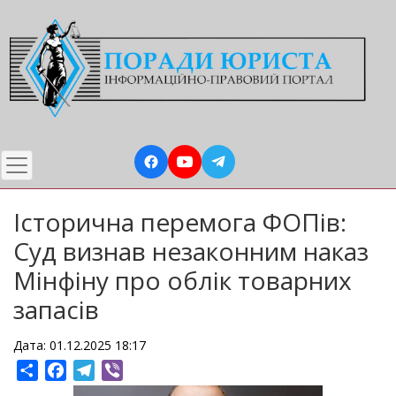
Перейти
до
основного
вмісту
Історична перемога ФОПів:
Суд визнав незаконним наказ
Мінфіну про облік товарних
запасів
Дата: 01.12.2025 18:17
Share
Facebook
Telegram
Viber