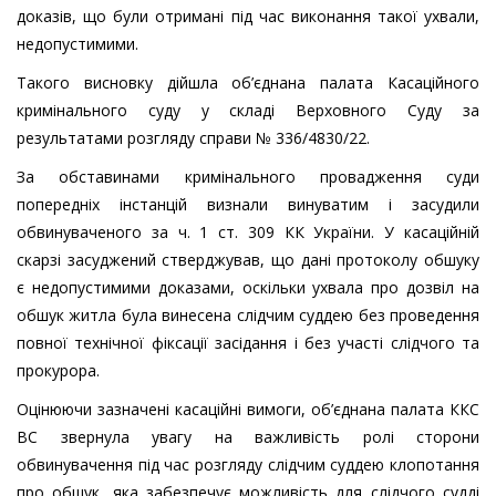
доказів, що були отримані під час виконання такої ухвали,
недопустимими.
Такого висновку дійшла об’єднана палата Касаційного
кримінального суду у складі Верховного Суду за
результатами розгляду справи № 336/4830/22.
За обставинами кримінального провадження суди
попередніх інстанцій визнали винуватим і засудили
обвинуваченого за ч. 1 ст. 309 КК України. У касаційній
скарзі засуджений стверджував, що дані протоколу обшуку
є недопустимими доказами, оскільки ухвала про дозвіл на
обшук житла була винесена слідчим суддею без проведення
повної технічної фіксації засідання і без участі слідчого та
прокурора.
Оцінюючи зазначені касаційні вимоги, об’єднана палата ККС
ВС звернула увагу на важливість ролі сторони
обвинувачення під час розгляду слідчим суддею клопотання
про обшук, яка забезпечує можливість для слідчого судді