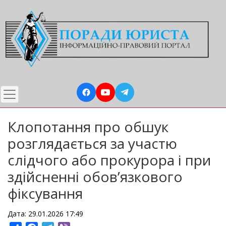
Перейти
до
основного
вмісту
Клопотання про обшук
розглядається за участю
слідчого або прокурора і при
здійсненні обов’язкового
фіксування
Дата: 29.01.2026 17:49