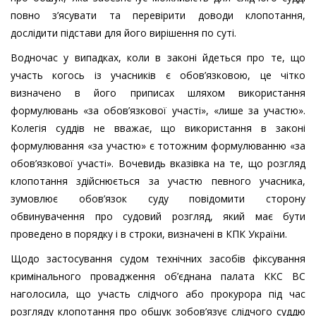
повно з’ясувати та перевірити доводи клопотання,
дослідити підстави для його вирішення по суті.
Водночас у випадках, коли в законі йдеться про те, що
участь когось із учасників є обов’язковою, це чітко
визначено в його приписах шляхом використання
формулювань «за обов’язкової участі», «лише за участю».
Колегія суддів не вважає, що використання в законі
формулювання «за участю» є тотожним формулюванню «за
обов’язкової участі». Вочевидь вказівка на те, що розгляд
клопотання здійснюється за участю певного учасника,
зумовлює обов’язок суду повідомити сторону
обвинувачення про судовий розгляд, який має бути
проведено в порядку і в строки, визначені в КПК України.
Щодо застосування судом технічних засобів фіксування
кримінального провадження об’єднана палата ККС ВС
наголосила, що участь слідчого або прокурора під час
розгляду клопотання про обшук зобов’язує слідчого суддю