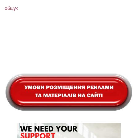
обшук