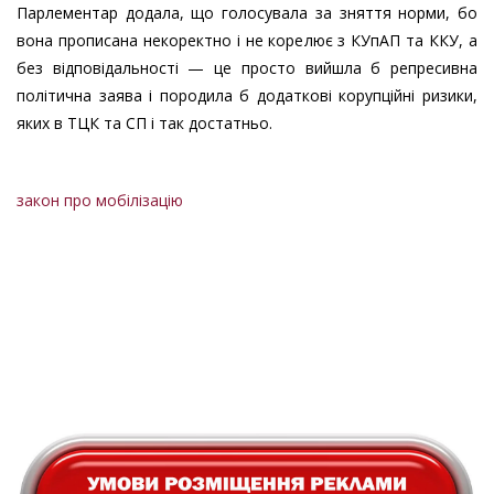
Парлементар додала, що голосувала за зняття норми, бо
вона прописана некоректно і не корелює з КУпАП та ККУ, а
без відповідальності — це просто вийшла б репресивна
політична заява і породила б додаткові корупційні ризики,
яких в ТЦК та СП і так достатньо.
закон про мобілізацію