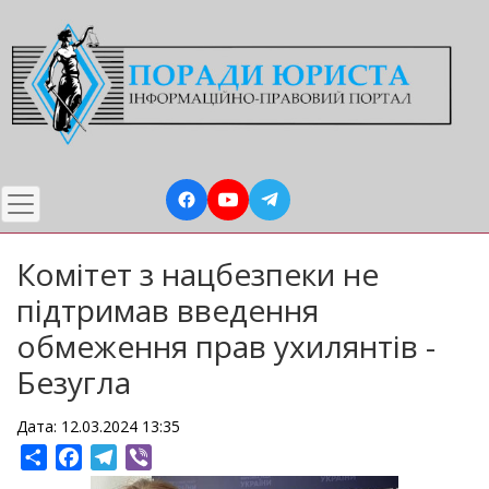
Перейти
до
основного
вмісту
Комітет з нацбезпеки не
підтримав введення
обмеження прав ухилянтів -
Безугла
Дата: 12.03.2024 13:35
Share
Facebook
Telegram
Viber