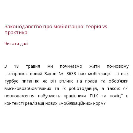
Законодавство про мобілізацію: теорія vs
практика
Читати далі
про
Законодавство
про
мобілізацію:
З 18 травня ми починаємо жити по-новому
теорія
- запрацює новий Закон № 3633 про мобілізацію - і всіх
vs
турбує питання: як він вплине на права та обов’язки
практика
військовозобов’язаних та їх роботодавців, а також які
повноваження набувають працівники ТЦК та поліції в
контексті реалізації нових «мобілізаційних» норм?