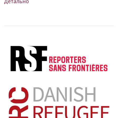
Детально