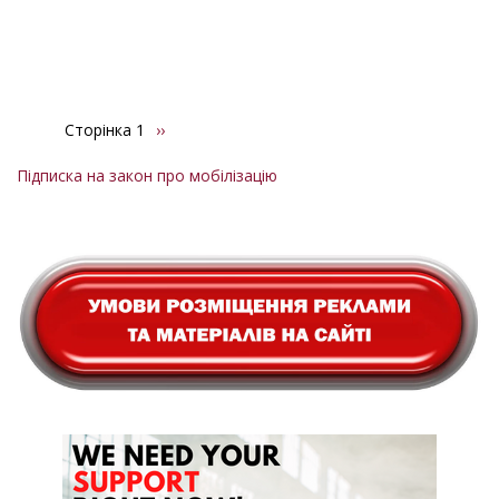
Сторінка 1
Наступна
››
Розбивка
сторінка
на
Підписка на закон про мобілізацію
сторінки