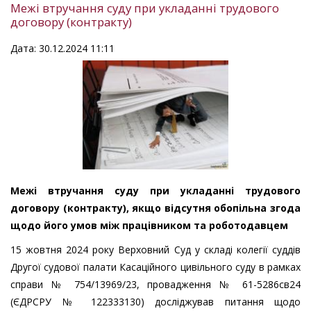
Межі втручання суду при укладанні трудового
договору (контракту)
Дата: 30.12.2024 11:11
Межі втручання суду при укладанні трудового
договору (контракту), якщо відсутня обопільна згода
щодо його умов між працівником та роботодавцем
15 жовтня 2024 року Верховний Суд у складі колегії суддів
Другої судової палати Касаційного цивільного суду в рамках
справи № 754/13969/23, провадження № 61-5286св24
(ЄДРСРУ № 122333130) досліджував питання щодо