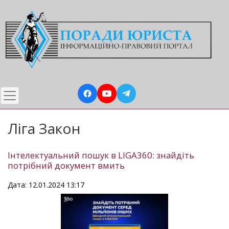
Перейти
до
основного
вмісту
Ліга Закон
Інтелектуальний пошук в LIGA360: знайдіть
потрібний документ вмить
Дата: 12.01.2024 13:17