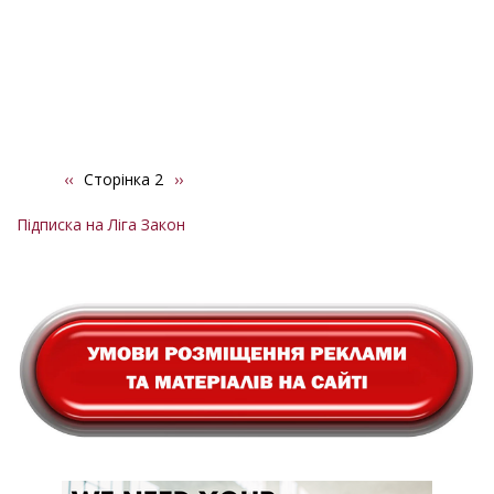
Попередня
‹‹
Сторінка 2
Наступна
››
Розбивка
сторінка
сторінка
на
Підписка на Ліга Закон
сторінки