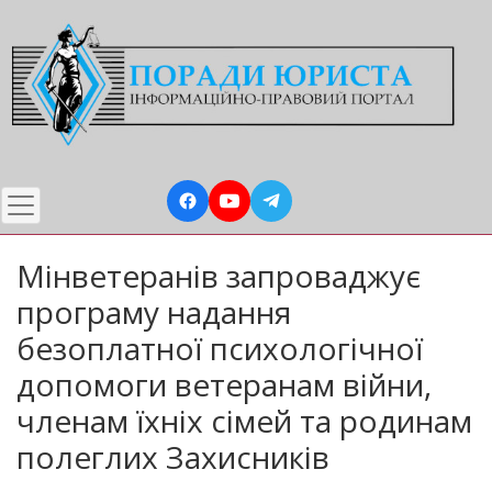
Перейти
до
основного
вмісту
Мінветеранів запроваджує
програму надання
безоплатної психологічної
допомоги ветеранам війни,
членам їхніх сімей та родинам
полеглих Захисників