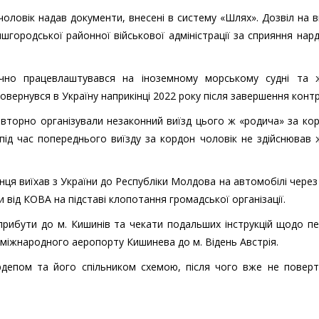
оловік надав документи, внесені в систему «Шлях». Дозвіл на в
городської районної військової адміністрації за сприяння нар
чно працевлаштувався на іноземному морському судні та 
овернувся в Україну наприкінці 2022 року після завершення контр
овторно організували незаконний виїзд цього ж «родича» за ко
під час попереднього виїзду за кордон чоловік не здійснював
нця виїхав з України до Республіки Молдова на автомобілі через
 від КОВА на підставі клопотання громадської організації.
прибути до м. Кишинів та чекати подальших інструкцій щодо п
міжнародного аеропорту Кишинева до м. Відень Австрія.
депом та його спільником схемою, після чого вже не поверт