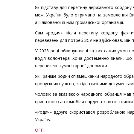
Як підставу для перетину державного кордону ч
межі України було отримано на замовлення Виш
афілійованої із ним громадської організації.
Сам «родич» після перетину кордону факти
перевезень для потреб ЗСУ не здійснював. Він п
У 2023 році обвинувачені за тих самих умов п
водія волонтера. Хоча достеменно знали, що 
перевезень гуманітарної допомоги.
Як і раніше родич співмешканки народного обра
пропускних пунктів, за ідентичними документами
Чоловік за вказівкою народного обранця мав 
приватного автомобіля нардепа з автостоянки 
«Родич» вдруге скористався розробленою нар
Україну.
ОГП