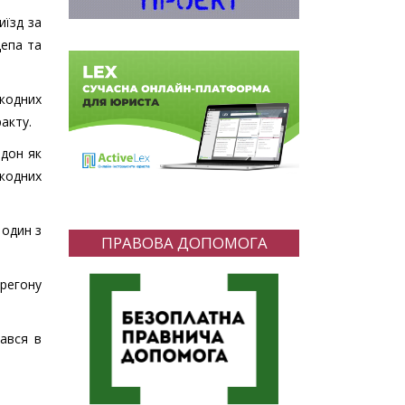
иїзд за
депа та
жодних
акту.
рдон як
 жодних
 один з
ПРАВОВА ДОПОМОГА
ерегону
ався в