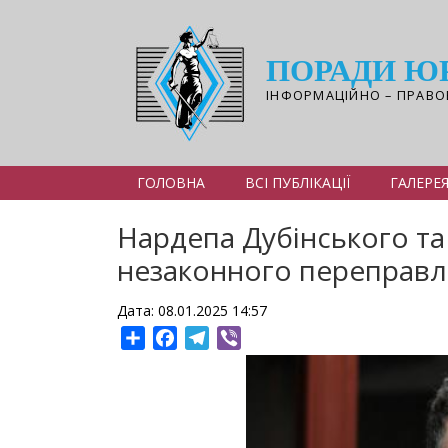
Перейти
до
основного
ПОРАДИ Ю
вмісту
ІНФОРМАЦІЙНО – ПРАВО
ГОЛОВНА
ВСІ ПУБЛІКАЦІЇ
ГАЛЕРЕ
Нардепа Дубінського та
незаконного переправл
Дата: 08.01.2025 14:57
Share
Facebook
Telegram
Viber