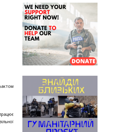
 фактом
працює
вільної