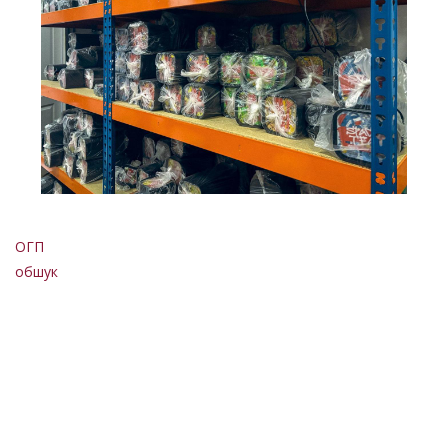
ОГП
обшук