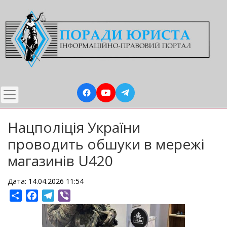
Перейти
до
основного
вмісту
Нацполіція України
проводить обшуки в мережі
магазинів U420
Дата: 14.04.2026 11:54
Share
Facebook
Telegram
Viber