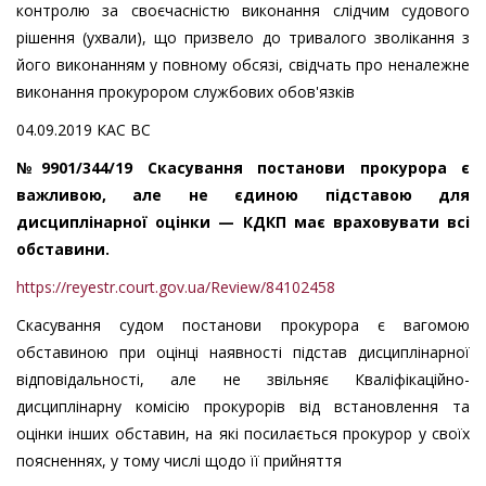
контролю за своєчасністю виконання слідчим судового
рішення (ухвали), що призвело до тривалого зволікання з
його виконанням у повному обсязі, свідчать про неналежне
виконання прокурором службових обов'язків
04.09.2019 КАC ВС
№9901/344/19 Скасування постанови прокурора є
важливою, але не єдиною підставою для
дисциплінарної оцінки — КДКП має враховувати всі
обставини.
https://reyestr.court.gov.ua/Review/84102458
Скасування судом постанови прокурора є вагомою
обставиною при оцінці наявності підстав дисциплінарної
відповідальності, але не звільняє Кваліфікаційно-
дисциплінарну комісію прокурорів від встановлення та
оцінки інших обставин, на які посилається прокурор у своїх
поясненнях, у тому числі щодо її прийняття