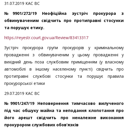
31.07.2019 КАC ВС
№9901/272/19 Неофіційна зустріч прокурора з
обвинуваченим свідчить про протиправні стосунки
та порушує етику.
https://reyestr.court.gov.ua/Review/83413317
Зустріч прокурора групи прокурорів у кримінальному
провадженні з обвинуваченим у цьому провадженні у
вихідний день поза службовим приміщенням (у власному
автомобілі в іншому населеному пункті) свідчить про
протиправні службові стосунки та порушує правила
прокурорської етики
29.07.2019 КАC ВС
№9901/247/19 Неповернення тимчасово вилученого
під час обшуку майна та неподання клопотання про
його арешт свідчить про неналежне виконання
прокурором службових обов’язків