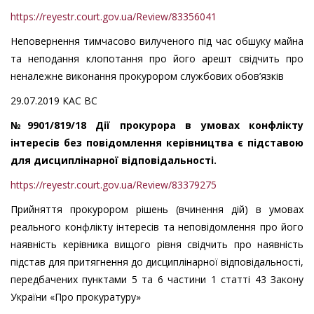
https://reyestr.court.gov.ua/Review/83356041
Неповернення тимчасово вилученого під час обшуку майна
та неподання клопотання про його арешт свідчить про
неналежне виконання прокурором службових обов’язків
29.07.2019 КАC ВС
№9901/819/18 Дії прокурора в умовах конфлікту
інтересів без повідомлення керівництва є підставою
для дисциплінарної відповідальності.
https://reyestr.court.gov.ua/Review/83379275
Прийняття прокурором рішень (вчинення дій) в умовах
реального конфлікту інтересів та неповідомлення про його
наявність керівника вищого рівня свідчить про наявність
підстав для притягнення до дисциплінарної відповідальності,
передбачених пунктами 5 та 6 частини 1 статті 43 Закону
України «Про прокуратуру»