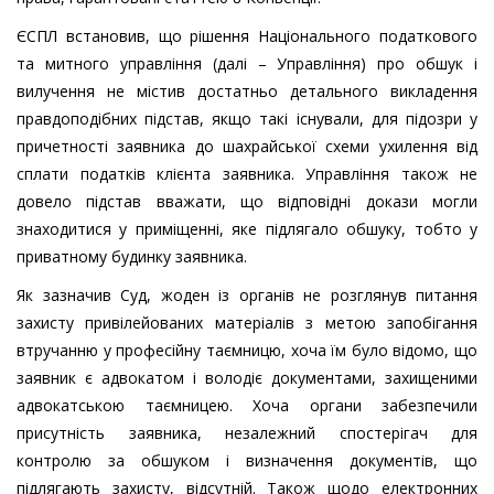
ЄСПЛ встановив, що рішення Національного податкового
та митного управління (далі – Управління) про обшук і
вилучення не містив достатньо детального викладення
правдоподібних підстав, якщо такі існували, для підозри у
причетності заявника до шахрайської схеми ухилення від
сплати податків клієнта заявника. Управління також не
довело підстав вважати, що відповідні докази могли
знаходитися у приміщенні, яке підлягало обшуку, тобто у
приватному будинку заявника.
Як зазначив Суд, жоден із органів не розглянув питання
захисту привілейованих матеріалів з метою запобігання
втручанню у професійну таємницю, хоча їм було відомо, що
заявник є адвокатом і володіє документами, захищеними
адвокатською таємницею. Хоча органи забезпечили
присутність заявника, незалежний спостерігач для
контролю за обшуком і визначення документів, що
підлягають захисту, відсутній. Також щодо електронних