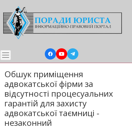
Перейти
до
основного
вмісту
Обшук приміщення
адвокатської фірми за
відсутності процесуальних
гарантій для захисту
адвокатської таємниці -
незаконний