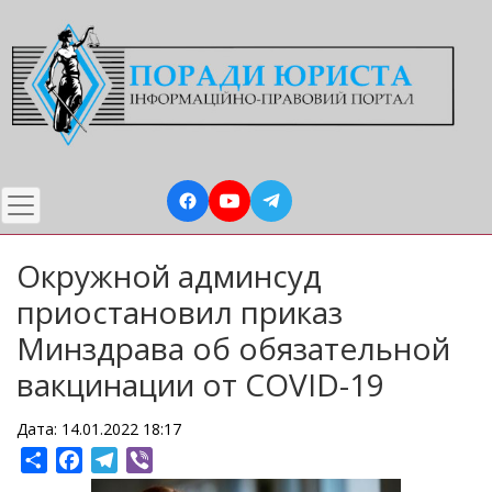
Перейти
до
основного
вмісту
Окружной админсуд
приостановил приказ
Минздрава об обязательной
вакцинации от COVID-19
Дата: 14.01.2022 18:17
Share
Facebook
Telegram
Viber