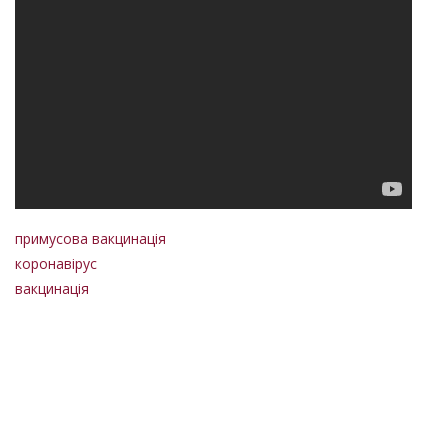
примусова вакцинація
коронавірус
вакцинація