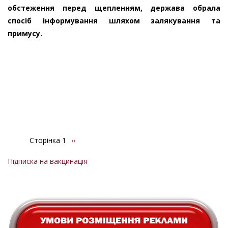
обстеження перед щепленням, держава обрала
спосіб інформування шляхом залякування та
примусу.
Сторінка 1
Наступна
››
Розбивка
сторінка
на
Підписка на вакцинація
сторінки