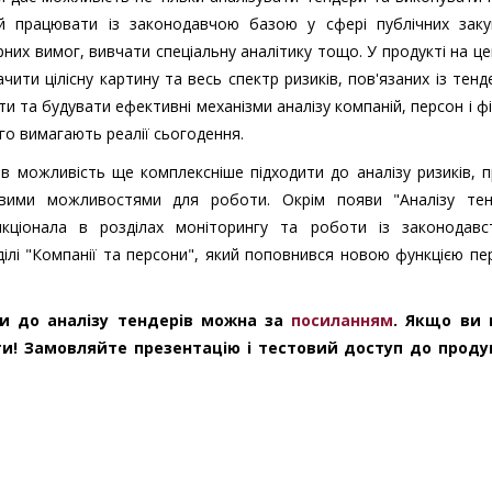
 й працювати із законодавчою базою у сфері публічних закуп
них вимог, вивчати спеціальну аналітику тощо. У продукті на це
чити цілісну картину та весь спектр ризиків, пов'язаних із тен
ти та будувати ефективні механізми аналізу компаній, персон і ф
кого вимагають реалії сьогодення.
в можливість ще комплексніше підходити до аналізу ризиків, 
вими можливостями для роботи. Окрім появи "Аналізу тенд
ціонала в розділах моніторингу та роботи із законодавс
лі "Компанії та персони", який поповнився новою функцією пе
ти до аналізу тендерів можна за
посиланням
. Якщо ви
ти! Замовляйте презентацію і тестовий доступ до прод