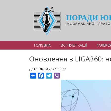
Перейти
до
основного
ПОРАДИ Ю
вмісту
ІНФОРМАЦІЙНО – ПРАВО
ГОЛОВНА
ВСІ ПУБЛІКАЦІЇ
ГАЛЕРЕ
Оновлення в LIGA360: н
Дата: 30.10.2024 09:27
Share
Facebook
Telegram
Viber