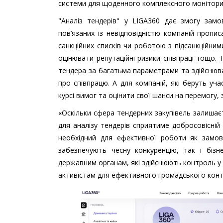
системи для щоденного комплексного моніторинг
"Аналіз тендерів" у LIGA360 дає змогу замо
пов’язаних із невідповідністю компаній пропи
санкційних списків чи роботою з підсанкційним
оцінювати репутаційні ризики співпраці тощо.
тендера за багатьма параметрами та здійснюва
про співпрацю. А для компаній, які беруть уча
курсі вимог та оцінити свої шанси на перемогу, 
«Оскільки сфера тендерних закупівель залишає
для аналізу тендерів сприятиме добросовісній к
необхідний для ефективної роботи як замовни
забезпечують чесну конкуренцію, так і бізн
державним органам, які здійснюють контроль у 
активістам для ефективного громадського кон