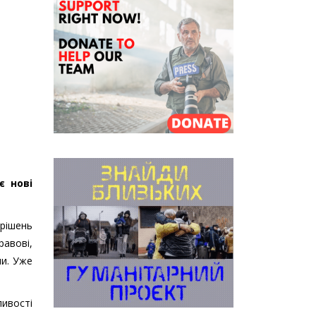
 нові
рішень
равові,
ми. Уже
ливості