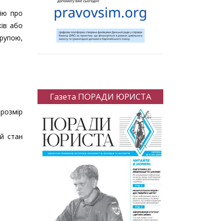
цію про
ків або
рупою,
Газета ПОРАДИ ЮРИСТА
розмір
ий стан