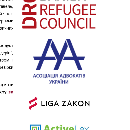
івель,
й час є
дерними
ізичних
продукт
ерів",
твом і
ревірки
 ще не
укту
за