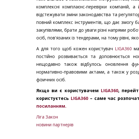
комплексні комплаєнс-перевірки компаній, а
відстежувати зміни законодавства та регулятор
повний комплекс інструментів, що дає змогу ба
закупівлями, брати до уваги різні напрями робо
осіб, пов'язаних із тендерами, на тому рівні, я
А для того щоб кожен користувач
LIGA360
ма
постійно розвивається та доповнюється но
нещодавно також відбулось оновлення функ
нормативно-правовими актами, а також у розді
фізичних осіб.
Якщо ви є користувачем
LIGA360
, перей
користуєтесь
LIGA360
– саме час розпоча
посиланням.
Ліга Закон
новини партнерів