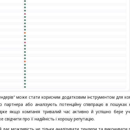
тендерів" може стати корисним додатковим інструментом для ко
ого партнера або аналізують потенційну співпрацю в пошуках 
Адже якщо компанія тривалий час активно й успішно бере уч
е свідчити про її надійність і хорошу репутацію.
й дає можливість не тільки аналізувати тендери та виконувати 