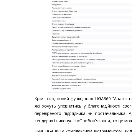
Крім того, новий функціонал LIGA360 "Аналіз 
які хочуть упевнитись у благонадійності св
перевіреного підрядника чи постачальника. 
тендерах і виконує свої зобов'язання, то це мож
Нині LIGA360 є комплексним інструментом, яки