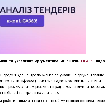
иків та ухвалення аргументованих рішень
LIGA360
надає
 продукт для контролю ризиків та ухвалення аргументованих 
 різних типів інформації система надає можливість виявляти п
говірні ризики, а також ризики співпраці з компаніями та персона
ці в бізнесі та державних установах.
ом роботи –
аналіз тендерів
. Новий функціонал розширив мож