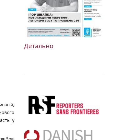
Детально
мпаній,
нового
асть у
глибокі