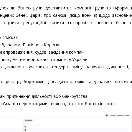
унок до бізнес-групи, дослідити всі компанії групи та інформа
нцевих бенефіціарів, про санкції (якщо вони є) щодо засновни
оцінити репутаційні ризики співпраці з певною бізнес-г
х списках.
рб, Іраном, Північною Кореєю.
чі впровадження, судові засідання компанії.
 списку Антимонопольного комітету України.
в діяльності учасників тендера, зміну напрямів діяльності, 
о реєстру боржників, дослідити історію та дізнатися поточн
тані припинення діяльності або банкрутства.
ов’язані з переможцями тендера, а також багато іншого.