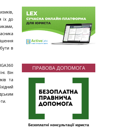
зиків,
м їх до
никами,
часника
рішення
 бути в
LIGA360
ПРАВОВА ДОПОМОГА
ні. Він
иків та
хідний
адським
ти.