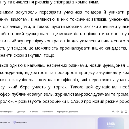
у та виявлення ризиків у співпраці з компаніями.
вникам закупівель перевіряти учасників тендера й уникати ри
саним вимогам, з наявністю в них токсичних зв'язків, унесення
и організаціями, а також шукати можливі звʼязки з іншими учас
 Тобто новий функціонал – це можливість оцінювати кожного у
ти глибоку перевірку контрагентів для ухвалення виваженого 
сть у тендері, це можливість проаналізувати інших кандидатів,
знайти схожі закупівлі тощо.
ться однією з найбільш насичених ризиками, новий функціонал 
онкуренції, відкритості та прозорості процесу закупівель у краї
ків закупівель і комплаєнс-офіцерів, які перевіряють учасн
есу, який бере участь у торгах. Також цей функціонал необ
сфері публічних закупівель, журналістам-розслідувачам та гром
тролю»,
–
розказують розробники LIGA360 про новий режим робо