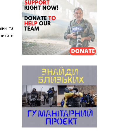
аїни та
снити в