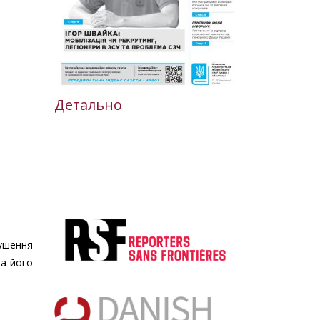
Детально
рушення
за його