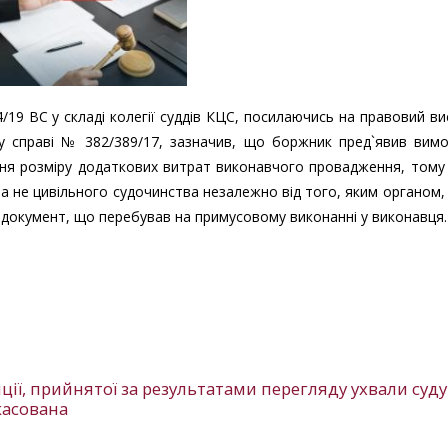
4/19 ВС у складі колегії суддів КЦС, посилаючись на правовий в
 у справі № 382/389/17, зазначив, що боржник пред`явив вим
ня розміру додаткових витрат виконавчого провадження, тому
 а не цивільного судочинства незалежно від того, яким органом,
й документ, що перебував на примусовому виконанні у виконавця.
ії, прийнятої за результатами перегляду ухвали суду
касована