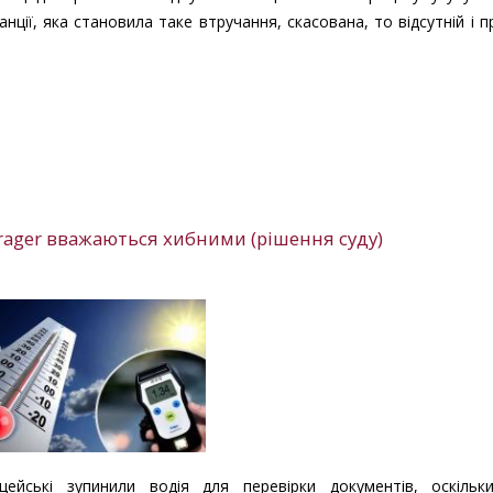
танції, яка становила таке втручання, скасована, то відсутній і 
Drager вважаються хибними (рішення суду)
цейські зупинили водія для перевірки документів, оскільк