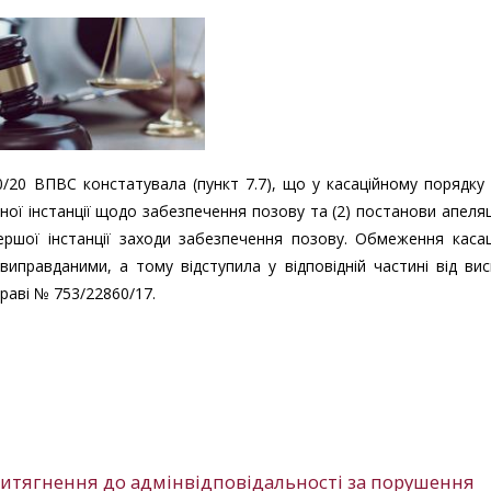
70/20 ВПВС констатувала (пункт 7.7), що у касаційному порядк
йної інстанції щодо забезпечення позову та (2) постанови апеля
першої інстанції заходи забезпечення позову. Обмеження каса
правданими, а тому відступила у відповідній частині від вис
праві № 753/22860/17.
итягнення до адмінвідповідальності за порушення