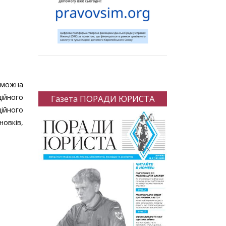
у можна
ційного
Газета ПОРАДИ ЮРИСТА
ційного
новків,