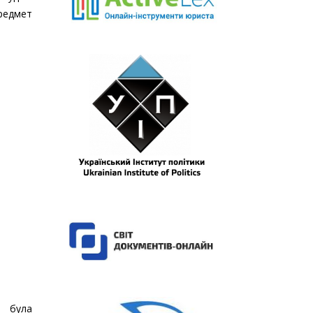
предмет
и була