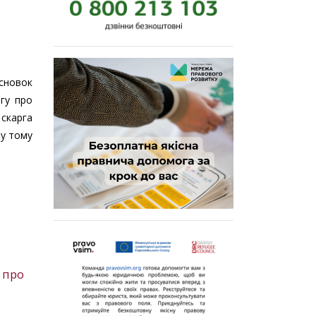
исновок
огу про
 скарга
 у тому
 про