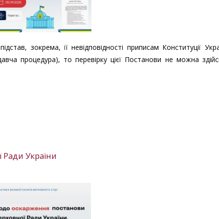
дстав, зокрема, її невідповідності приписам Конституції Укр
давча процедура), то перевірку цієї Постанови не можна здій
 Ради України