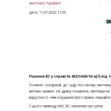
митних правил
Дата: 11.07.2023 17:35
Рішення ВС у справі № 462/3426/16-а[1] від 1
Позивач оскаржив до суду постанову митниці 
митних правил. На думку позивача, митниця не с
відсутності, чим порушили його права, передбач
З цього приводу КАС ВС зазначив наступне.