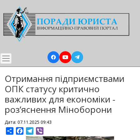
Перейти
до
основного
вмісту
Отримання підприємствами
ОПК статусу критично
важливих для економіки -
роз’яснення Міноборони
Дата: 07.11.2025 09:43
Share
Facebook
Telegram
Viber