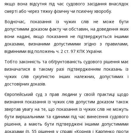
якщо вона відсутня під час судового засідання внаслідок
смерті або через тяжку фізичну чи психічну хворобу.
Водночас, показання із чужих слів не може бути
допустимим доказом факту чи обставин, на доведення яких
вони надані, якщо показання не підтверджується іншими
доказами, визнаними допустимими згідно з правилами,
відмінними від положень ч. 2 ст. 97 КПК України.
Тобто законність та обґрунтованість судового рішення має
визначатися в такому разі підтвердженням показань із
чужих слів сукупністю інших належних, допустимих і
достовірних доказів.
Європейський суд з прав людини у своїй практиці щодо
визнання показання із чужих слів допустим доказом також
звертав увагу на те, що показання із чужих слів не можуть
бути вирішальними та єдиними під час винесення судового
рішення, а мають бути підтверджені іншими допустимими
доказами (п. 55 рішення у справі «Корнєв і Карпенко проти