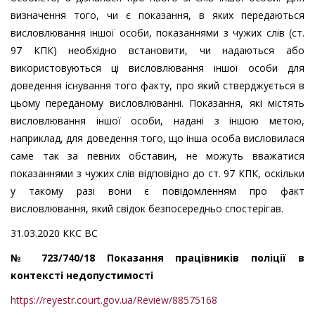
визначення того, чи є показання, в яких передаються
висловлювання іншої особи, показаннями з чужих слів (ст.
97 КПК) необхідно встановити, чи надаються або
використовуються ці висловлювання іншої особи для
доведення існування того факту, про який стверджується в
цьому переданому висловлюванні. Показання, які містять
висловлювання іншої особи, надані з іншою метою,
наприклад, для доведення того, що інша особа висловилася
саме так за певних обставин, не можуть вважатися
показаннями з чужих слів відповідно до ст. 97 КПК, оскільки
у такому разі вони є повідомленням про факт
висловлювання, який свідок безпосередньо спостерігав.
31.03.2020 ККС ВС
№ 723/740/18 Показання працівників поліції в
контексті недопустимості
https://reyestr.court.gov.ua/Review/88575168