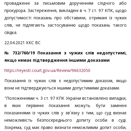
провадженні за письмовим дорученням слідчого або
прокурора. Застереження, викладені в ч. 7 ст. 97 КПК, щодо
допустимості показань про обставини, отримані із чужих
слів, не підлягають застосуванню щодо показань такого
свідка.
22.04.2021 ККС ВС
№ 732/760/19 Показання з чужих слів недопустимі,
якщо немає підтвердження іншими доказами
https://reyestr.court.gov.ua/Review/96632050
Показання із чужих слів є недопустимим доказом, якщо
вони не підтверджуються іншими допустимими доказами.
"Положеннями ч. 3 ст. 97 КПК України встановлено випадки,
в яких первинні показання можуть бути замінені
показаннями із чужих слів у зв`язку з тим, що суд визнає
неможливість безпосереднього допиту особи в суді.
Зокрема, суд має право визнати неможливим допит особи,