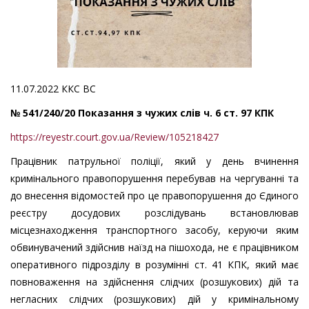
11.07.2022 ККС ВС
№ 541/240/20 Показання з чужих слів ч. 6 ст. 97 КПК
https://reyestr.court.gov.ua/Review/105218427
Працівник патрульної поліції, який у день вчинення
кримінального правопорушення перебував на чергуванні та
до внесення відомостей про це правопорушення до Єдиного
реєстру досудових розслідувань встановлював
місцезнаходження транспортного засобу, керуючи яким
обвинувачений здійснив наїзд на пішохода, не є працівником
оперативного підрозділу в розумінні ст. 41 КПК, який має
повноваження на здійснення слідчих (розшукових) дій та
негласних слідчих (розшукових) дій у кримінальному