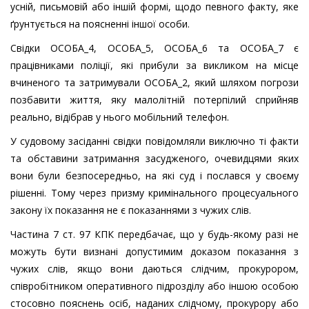
усній, письмовій або іншій формі, щодо певного факту, яке
ґрунтується на поясненні іншої особи.
Свідки ОСОБА_4, ОСОБА_5, ОСОБА_6 та ОСОБА_7 є
працівниками поліції, які прибули за викликом на місце
вчиненого та затримували ОСОБА_2, який шляхом погрози
позбавити життя, яку малолітній потерпілий сприйняв
реально, відібрав у нього мобільний телефон.
У судовому засіданні свідки повідомляли виключно ті факти
та обставини затримання засудженого, очевидцями яких
вони були безпосередньо, на які суд і послався у своєму
рішенні. Тому через призму кримінального процесуального
закону їх показання не є показаннями з чужих слів.
Частина 7 ст. 97 КПК передбачає, що у будь-якому разі не
можуть бути визнані допустимим доказом показання з
чужих слів, якщо вони даються слідчим, прокурором,
співробітником оперативного підрозділу або іншою особою
стосовно пояснень осіб, наданих слідчому, прокурору або