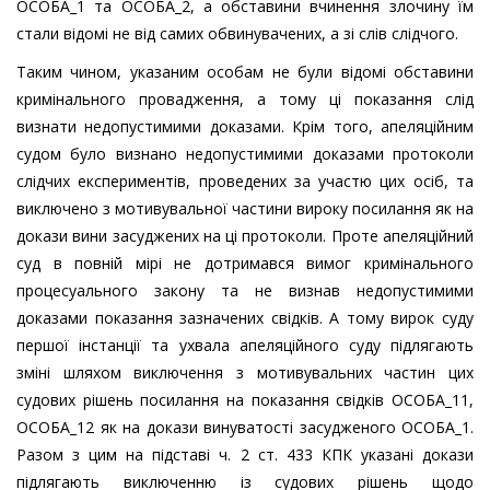
ОСОБА_1 та ОСОБА_2, а обставини вчинення злочину їм
стали відомі не від самих обвинувачених, а зі слів слідчого.
Таким чином, указаним особам не були відомі обставини
кримінального провадження, а тому ці показання слід
визнати недопустимими доказами. Крім того, апеляційним
судом було визнано недопустимими доказами протоколи
слідчих експериментів, проведених за участю цих осіб, та
виключено з мотивувальної частини вироку посилання як на
докази вини засуджених на ці протоколи. Проте апеляційний
суд в повній мірі не дотримався вимог кримінального
процесуального закону та не визнав недопустимими
доказами показання зазначених свідків. А тому вирок суду
першої інстанції та ухвала апеляційного суду підлягають
зміні шляхом виключення з мотивувальних частин цих
судових рішень посилання на показання свідків ОСОБА_11,
ОСОБА_12 як на докази винуватості засудженого ОСОБА_1.
Разом з цим на підставі ч. 2 ст. 433 КПК указані докази
підлягають виключенню із судових рішень щодо