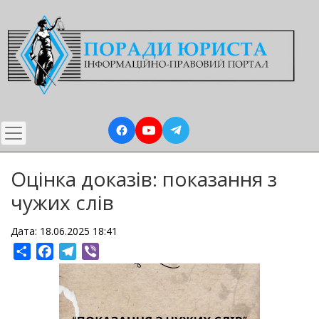
Перейти
до
основного
вмісту
Оцінка доказів: показання з
чужих слів
Дата: 18.06.2025 18:41
Share
Facebook
Telegram
Viber