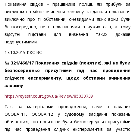
Показання свідків – працівників поліції, які прибули за
викликом на місце вчинення злочину та давали показання
виключно про ті обставини, очевидцями яких вони були
безпосередньо, не є показаннями з чужих слів, а тому
відсутні підстави для визнання таких доказів
недопустимими.
17.10.2019 ККС ВС
№ 321/466/17 Показання свідків (понятих), які не були
безпосередньо присутніми під час проведення
слідчого експерименту, щодо обставин вчинення
злочину
https://reyestr.court.gov.ua/Review/85033739
Так, за матеріалами провадження, саме з наданих
ОСОБА_11, ОСОБА_12 у судовому засіданні показань
вбачається, що поняті не були безпосередньо присутніми
під час проведення слідчих експериментів за участю