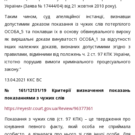
України» (Заява № 17444/04) від 21 жовтня 2010 року).
Таким чином, суд апеляційної інстанції, визнавши
допустимим доказом показання із чужих слів потерпілого
ОСОБА_5 та поклавши їх в основу обвинувального вироку
як вирішальні докази винуватості ОСОБА_1 за відсутності
інших належних доказів, визнаних допустимими згідно з
правилами, відмінними від положень ч. 2 ст. 97 КПК України,
істотно порушив вимоги кримінального процесуального
закону."
13.04.2021 ККС ВС
№ 161/12131/19 Критерії визначення показань
показаннями з чужих слів
https://reyestr.court.gov.ua/Review/96377361
Показання з чужих слів (ст. 97 КПК) – це твердження про
існування певного факту, який особа не сприймала
особисто, а дізналася про нього зі слів іншої особи. Для