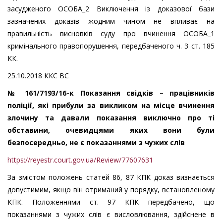
засудженого ОСОБА_2 Виключення із доказової бази
зазначених доказів жодним чином не впливає на
правильність висновків суду про вчинення ОСОБА_1
кримінального правопорушення, передбаченого ч. 3 ст. 185
КК.
25.10.2018 ККС ВС
№ 161/7193/16-к Показання свідків – працівників
поліції, які прибули за викликом на місце вчинення
злочину та давали показання виключно про ті
обставини, очевидцями яких вони були
безпосередньо, не є показаннями з чужих слів
https://reyestr.court.gov.ua/Review/77607631
За змістом положень статей 86, 87 КПК доказ визнається
допустимим, якщо він отриманий у порядку, встановленому
КПК. Положеннями ст. 97 КПК передбачено, що
показаннями з чужих слів є висловлювання, здійснене в