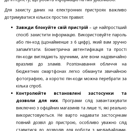
Для захисту даних на електронних пристроях важливо
дотримуватися кількох простих правил:
Завжди блокуйте свій пристрій
– це найпростіший
спосіб захистити інформацію. Використовуйте пароль
або пін-код (щонайменше з 6 цифр), який вам зручно
запам’ятати. Біометрична автентифікація та прості
пін-коди виглядають зручними, але вони надзвичайно
вразливі до зламів. Розпізнавання обличчя на
бюджетних смартфонах легко обманути звичайною
фотографією, а короткі пін-коди можна перебрати за
кілька спроб.
Контролюйте встановлені застосунки та
дозволи для них
. Програми слід завантажувати
виключно з офіційних магазинів та лише ті, які реально
використовуються. Не варто надавати застосункам
повний дозвіл до пристрою, особливо уважно слід
ставитися до дозволів для роботи з медіафайлами,