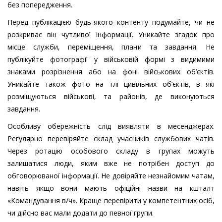
без попередження.
Перед публікацією будь-якого контенту подумайте, чи не
розкриває він чутливої інформації. Уникайте згадок про
місце служби, переміщення, плани та завдання. Не
публікуйте фотографії у військовій формі з видимими
знаками розрізнення або на фоні військових об’єктів.
Уникайте також фото на тлі цивільних об’єктів, в які
розміщуються військові, та районів, де виконуються
завдання.
Особливу обережність слід виявляти в месенджерах.
Регулярно перевіряйте склад учасників службових чатів.
Через ротацію особового складу в групах можуть
залишатися люди, яким вже не потрібен доступ до
обговорюваної інформації. Не довіряйте незнайомим чатам,
навіть якщо вони мають офіційні назви на кшталт
«Командування в/ч». Краще перевірити у компетентних осіб,
чи дійсно вас мали додати до певної групи.