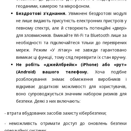
геоданими, камерою та мікрофоном.
Бездротові з’єднання.
Увімкнені бездротові модулі
не лише видають присутність електронних пристроїв у
певному спектрі, але й створюють потенційні «двері»
для зловмисників. Вмикайте Wi-Fi та Bluetooth лише за
необхідності та підключайтеся тільки до перевірених
мереж. Режим «У літаку» не завжди гарантовано
вимикає ці функції, тому слід перевірити їх стан вручну.
Не робіть «джейлбрейк» (iPhone) або «рут»
(Android) вашого телефону.
Хоча подібне
розблокування знімає обмеження виробників і
відкриває додаткові можливості для користувачів,
воно супроводжується значним набором ризиків для
безпеки. Деякі з них включають:
- втрата вбудованих засобів захисту кібербезпеки;
- неможливість отримати доступ до оновлень безпеки
операційної системи;