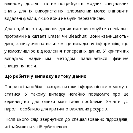
вільному доступі та не потребують жодних спеціальних
знань для їх використання, зловмисник може відновити
видалені файли, якщо вони не були перезаписані.
Для надійного видалення даних використовуйте спеціальні
програми на кшталт Eraser чи BleachBit. Вони «зачищають»
диск, записуючи на вільне місце випадкову інформацію, що
унеможливлює відновлення попередніх даних. У критичних
випадках надійнішим методом залишається фізичне
знищення носія.
Що робити у випадку витоку даних
Попри всі запобіжні заходи, витоки інформації все ж можуть
статися. У такому випадку негайно повідомте про це
керівництво для оцінки масштабів проблеми. Змініть усі
паролі, особливо для критично важливих ресурсів.
Після цього слід звернутися до спеціалізованих підрозділів,
які займаються кібербезпекою.