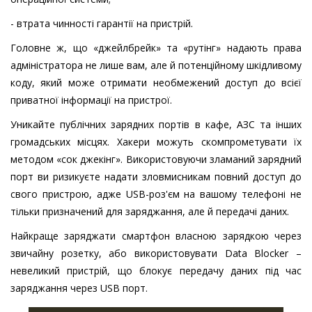
- втрата чинності гарантії на пристрій.
Головне ж, що «джейлбрейк» та «рутінг» надають права
адміністратора не лише вам, але й потенційному шкідливому
коду, який може отримати необмежений доступ до всієї
приватної інформації на пристрої.
Уникайте публічних зарядних портів в кафе, АЗС та інших
громадських місцях. Хакери можуть скомпрометувати їх
методом «сок джекінг». Використовуючи зламаний зарядний
порт ви ризикуєте надати зловмисникам повний доступ до
свого пристрою, адже USB-роз'єм на вашому телефоні не
тільки призначений для заряджання, але й передачі даних.
Найкраще заряджати смартфон власною зарядкою через
звичайну розетку, або використовувати Data Blocker –
невеликий пристрій, що блокує передачу даних під час
заряджання через USB порт.