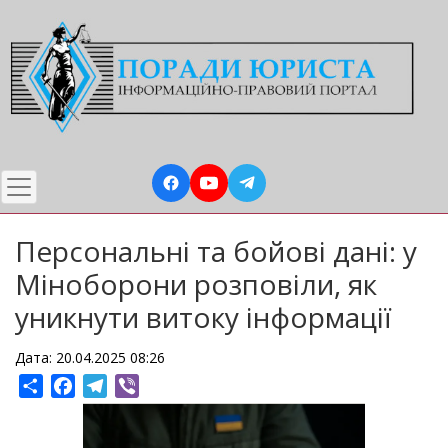
Перейти
до
основного
вмісту
Персональні та бойові дані: у
Міноборони розповіли, як
уникнути витоку інформації
Дата: 20.04.2025 08:26
Share
Facebook
Telegram
Viber