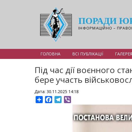
Перейти
до
основного
ПОРАДИ Ю
вмісту
ІНФОРМАЦІЙНО – ПРАВО
ГОЛОВНА
ВСІ ПУБЛІКАЦІЇ
ГАЛЕРЕ
Під час дії воєнного ст
бере участь військовос
Дата: 30.11.2025 14:18
Share
Facebook
Telegram
Viber