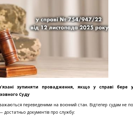
в’язані зупиняти провадження, якщо у справі бере 
рховного Суду
 вважаються переведеними на воєнний стан. Відтепер судам не п
— достатньо документів про службу: