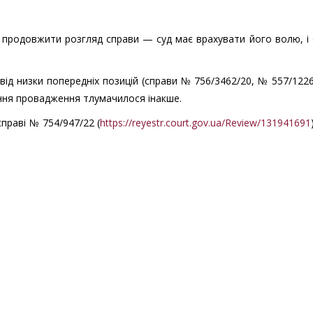
продовжити розгляд справи — суд має врахувати його волю, і
від низки попередніх позицій (справи № 756/3462/20, № 557/122
ення провадження тлумачилося інакше.
праві № 754/947/22 (
https://reyestr.court.gov.ua/Review/131941691