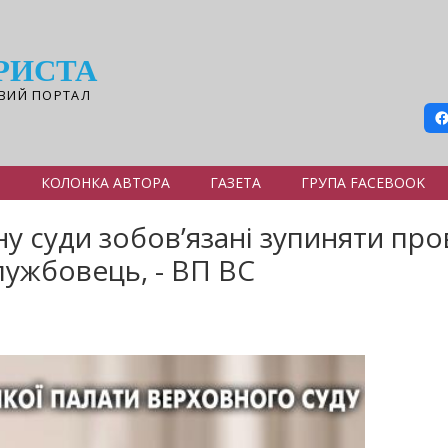
РИСТА
ВИЙ ПОРТАЛ
Я
КОЛОНКА АВТОРА
ГАЗЕТА
ГРУПА FACEBOOK
ану суди зобов’язані зупиняти пр
лужбовець, - ВП ВС