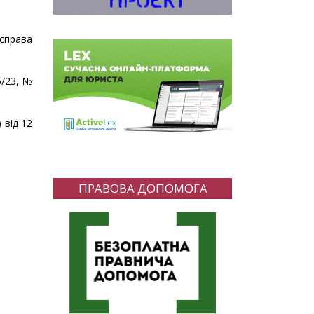
 справа
6/23, №
) від 12
ПРАВОВА ДОПОМОГА