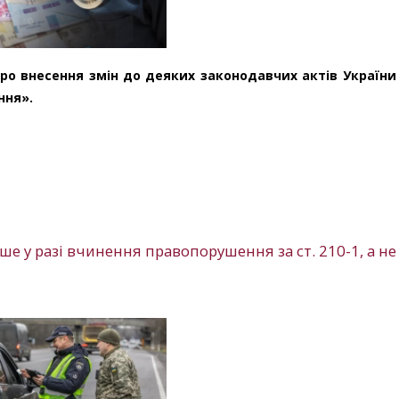
Про внесення змін до деяких законодавчих актів Україн
ння».
ше у разі вчинення правопорушення за ст. 210-1, а не