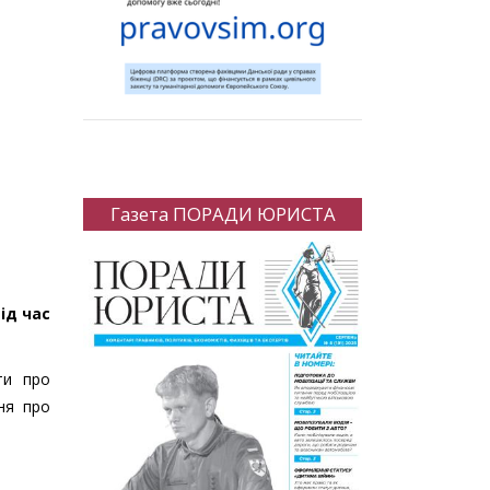
Газета ПОРАДИ ЮРИСТА
ід час
ти про
ня про