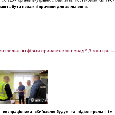
складом органів внутрішніх справ, затв. Постановою КМ УРСР
ають бути поважні причини для звільнення.
онтрольні їм фірми привласнили понад 5,3 млн грн —
в експрацівники «Київзеленбуду» та підконтрольні їм