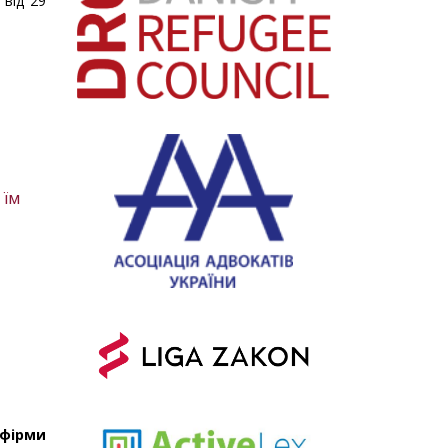
 від 29
 їм
 фірми