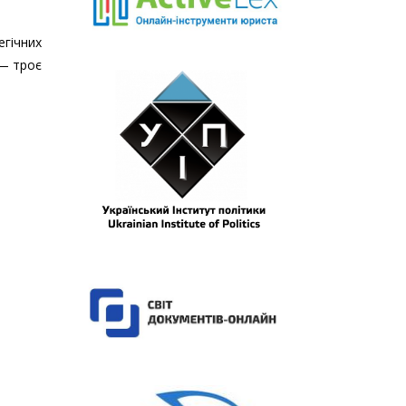
егічних
 — троє