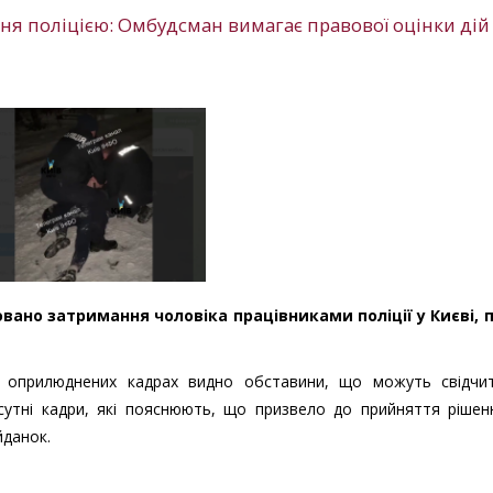
ння поліцією: Омбудсман вимагає правової оцінки дій
овано затримання чоловіка працівниками поліції у Києві, п
а оприлюднених кадрах видно обставини, що можуть свідчи
сутні кадри, які пояснюють, що призвело до прийняття рішен
йданок.