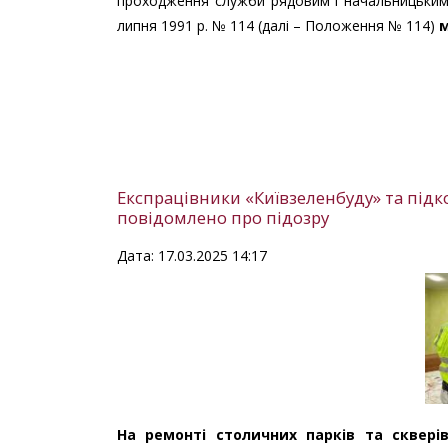
проходження служби рядовим і начальницьким 
липня 1991 р. № 114 (далі – Положення № 114)
м
Експрацівники «Київзеленбуду» та підк
повідомлено про підозру
Дата: 17.03.2025 14:17
На ремонті столичних парків та сквері