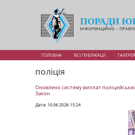
Перейти
до
основного
ПОРАДИ Ю
вмісту
ІНФОРМАЦІЙНО – ПРАВО
ГОЛОВНА
ВСІ ПУБЛІКАЦІЇ
ГАЛЕРЕ
поліція
Оновлено систему виплат поліцейських
Закон
Дата: 10.06.2026 15:24