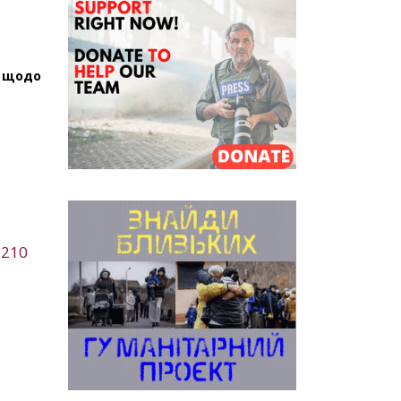
и щодо
 210