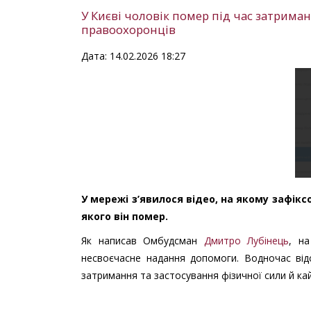
У Києві чоловік помер під час затрима
правоохоронців
Дата: 14.02.2026 18:27
У мережі з’явилося відео, на якому зафікс
якого він помер.
Як написав Омбудсман
Дмитро Лубінець
, н
несвоєчасне надання допомоги. Водночас від
затримання та застосування фізичної сили й ка