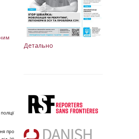
сним
Детально
поліції
ння про