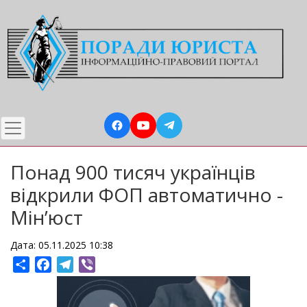
Перейти
до
основного
вмісту
Понад 900 тисяч українців
відкрили ФОП автоматично -
Мін’юст
Дата: 05.11.2025 10:38
Share
Facebook
Telegram
Viber