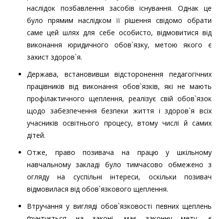
наслідок позбавлення засобів існування. Однак це
було прямим наслідком її рішення свідомо обрати
саме цей шлях для себе особисто, відмовитися від
виконання юридичного обов`язку, метою якого є
захист здоров`я.
Держава, встановивши відсторонення педагогічних
працівників від виконання обов`язків, які не мають
профілактичного щеплення, реалізує свій обов`язок
щодо забезпечення безпеки життя і здоров`я всіх
учасників освітнього процесу, втому числі й самих
дітей.
Отже, право позивача на працю у шкільному
навчальному закладі було тимчасово обмежено з
огляду на суспільні інтереси, оскільки позивач
відмовилася від обов`язкового щеплення.
Втручання у вигляді обов`язковості певних щеплень
ґрунтується на законі, має законну мету, є