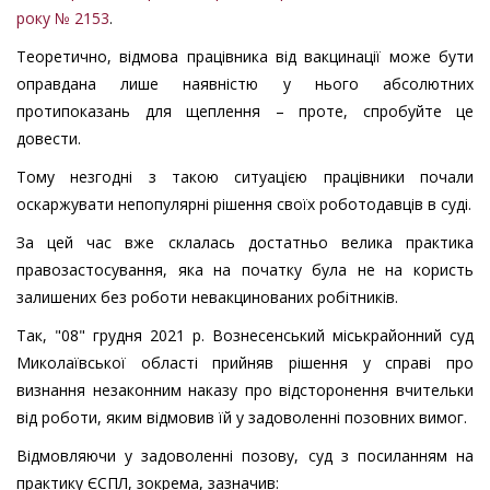
року № 2153
.
Теоретично, відмова працівника від вакцинації може бути
оправдана лише наявністю у нього абсолютних
протипоказань для щеплення – проте, спробуйте це
довести.
Тому н
езгодні з такою ситуацією працівники почали
оскаржувати непопулярні рішення своїх роботодавців в суді.
За цей час вже склалась достатньо велика практика
правозастосування, яка на початку була не на користь
залишених без
роботи невакцинованих робітників.
Так,
"08" грудня 2021 р. Вознесенський міськрайонний суд
Миколаївської області
прийняв рішення у справі
про
визнання незаконним наказу про відсторонення
вчительки
від роботи,
яким
в
ідмовив їй у задоволенні позовних вимог.
Відмовляючи у задоволенні позову, суд з посиланням на
практику ЄСПЛ, зокрема, зазначив: