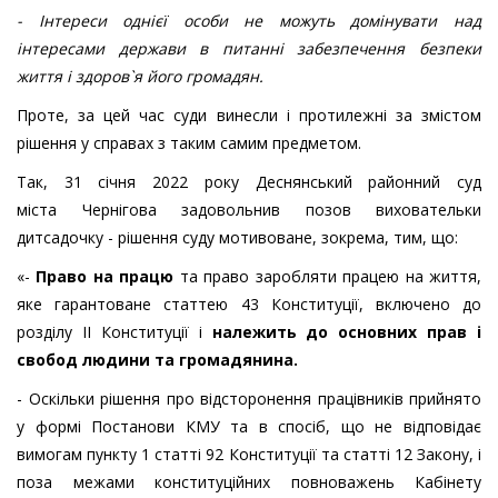
- Інтереси однієї особи не можуть домінувати над
інтересами держави в питанні забезпечення безпеки
життя і здоров`я його громадян.
Проте, за цей час суди винесли і протилежні за змістом
рішення у справах з таким самим предметом.
Так,
31 січня 2022 року
Деснянський районний суд
міста
Чернігова задовольнив позов
виховательки
дитсадочку
- р
ішення суду мотивоване, зокрема, тим, що:
«-
Право на працю
та право заробляти працею на життя,
яке гарантоване статтею 43 Конституції, включено до
розділу ІІ Конституції і
належить до основних прав і
свобод людини та громадянина.
-
Оскільки рішення про відсторонення працівників прийнято
у формі Постанови КМУ та в спосіб, що не відповідає
вимогам пункту 1 статті 92 Конституції та статті 12 Закону, і
поза межами конституційних повноважень Кабінету