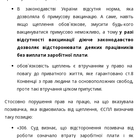
В законодавстві України відсутня норма, яка
дозволяла б примусову вакцинацію. А саме, навіть
якщо щеплення обов`язкове, змусити будь-кого
вакцинуватися примусово неможливо, а тому
у разі
відсутності вакцинації діюче законодавство
дозволяє відсторонювати деяких працівників
без виплати заробітної плати
.
обов`язковість щеплень є втручанням у право на
повагу до приватного життя, яке гарантовано ст.8
Конвенції з прав
людини та основоположних свобод,
проте
такі втручання цілком припустимі.
Стосовно порушення прав на працю, на що вказувала
позивачка, яка відмовилась від щеплення, ЄСПЛ визначив
таку позицію:
«306. Суд визнає, що відсторонення позивача від
роботи означало втрату заробітної плати і як