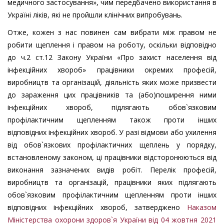
медичного
застосування», чим передбачено використання в
Україні ліків, які не пройшли клінічних випробувань.
Отже, кожен з нас повинен сам вибрати між правом не
робити щеплення і правом на роботу, оскільки в
ідповідно
до ч.2
ст.12 Закону України «Про захист населення від
інфекційних хвороб»
працівники окремих професій,
виробництв та організацій, діяльність яких може призвести
до зараження цих працівників та (або)поширення ними
інфекційних хвороб, підлягають обов`язковим
профілактичним щепленням також проти інших
відповідних
інфекційних
хвороб.
У разі відмови або ухилення
від обов`язкових профілактичних щеплень
у порядку
,
встановленому законом, ці працівники відсторонюються від
виконання зазначених видів робіт. Перелік професій,
виробництв та організацій, працівники яких підлягають
обов`язковим профілактичним щепленням проти інших
відповідних інфекційних хвороб, затверджено
Наказом
Міністерства охорони здоров`я України від 04 жовтня 2021