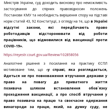
Міністрів України, суд доходить висновку про неможливість
застосування до спірних правовідносин положень
Постанови КМУ та
необхідність вирішення спору на підставі
норм статей 43, 92 Конституції, з огляду на те, що
в Україні
відсутні закони, які передбачають право
роботодавців відсторонювати від роботи
працівників, що відмовилися від вакцинації проти
COVID
-19».
https://reyestr.court.gov.ua/Review/102858056
Аналогічне рішення
з
посилання на практику ЄСПЛ
мотивоване тим, що «
у справі, яка розглядається,
йдеться не про повноваження втручання держави у
право на повагу до приватного життя
позивача
шляхом встановлення обов`язку
проходження вакцинації, а про спосіб втручання у
право позивача на працю та своєчасне одержання
винагороди за працю, який, на думку суду, не