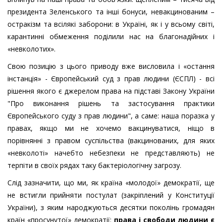
президента Зеленського та інші бонуси, невакцинованим –
остракізм та всілякі заборони: в Україні, як і у всьому світі,
карантинні обмеження поділили нас на благонадійних і
«невколотих».
Свою позицію з цього приводу вже висловила і «остання
інстанція» -
Європейський суд з прав людини (
ЄСПЛ
)
-
всі
рішення якого є джерелом права на підставі Закону України
"Про виконання рішень та застосування практики
Європей
ського суду з прав людини"
, а саме: наша поразка у
правах, якщо ми не хочемо вакцинуватися, ніщо в
порівнянні з правом суспільства (вакцинованих, для яких
«невколоті» начебто небезпеки не представляють) не
терпіти в своїх рядах таку бактеріологічну загрозу.
Слід зазначити, що ми, як країна «молодої» демократії, ще
не встигли прийняти постулат (закріплений у Конституції
України), з яким народжуються десятки поколінь громадян
країн «просунутої» демократії:
права і свободи людини є