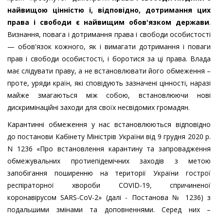
найвищою цінністю і, відповідно, дотримання цих
права і свободи є найвищим обов'язком держави
.
Визнання, повага і дотримання права і свободи особистості
— обов'язок кожного, як і вимагати дотримання і поваги
прав і свободи особистості, і боротися за ці права. Влада
має слідувати праву, а не встановлювати його обмеження –
проте, уряди країн, які сповідують зазначені цінності, наразі
майже змагаються між собою, встановлюючи нові
дискримінаційні заходи для своїх несвідомих громадян.
Карантинні обмеження у нас встановлюються відповідно
до
постанови Кабінету Міністрів України від 9 грудня 2020 р.
N
1236 «Про встановлення карантину та запровадження
обмежувальних протиепідемічних заходів з метою
запобігання поширенню на території України гострої
респіраторної хвороби
COVID
-19, спричиненої
коронавірусом
SARS
-
CoV
-2»
(далі - Постанова № 1236)
з
подальшими змінами та доповненнями.
Серед них –