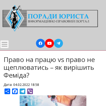
Перейти
до
основного
вмісту
Право на працю vs право не
щеплюватись – як вирішить
Феміда?
Дата: 04.02.2022 18:58
Share
Facebook
Telegram
Viber