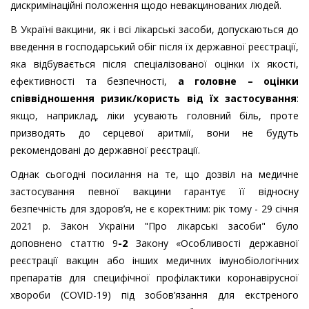
дискримінаційні положення щодо невакцинованих людей.
В Укра
їні вакцини, як і всі
лікарські засоби
,
допускаються до
введення в господарський обіг після їх державної реєстрації,
яка відбувається після спеціалізованої оцінки їх якості,
ефективності та безпечності,
а головне – оцінки
співвідношення ризик/користь від їх застосування
:
якщо, наприклад, ліки усувають головний біль, проте
призводять до серцевої аритмії, вони не будуть
рекомендовані до державної реєстрації.
Однак сьогодні посилання на те, що дозвіл на медичне
застосування певної вакцини гарантує її відносну
безпечність для здоров’я, не є коректним: рік тому -
29 січня
2021 р. Закон України "Про лікарські засоби" було
доповнено статтю 9
-2
Закону
«Особливості державної
реєстрації вакцин або інших медичних імунобіологічних
препаратів для специфічної профілактики коронавірусної
хвороби (COVID-19) під зобов’язання для екстреного