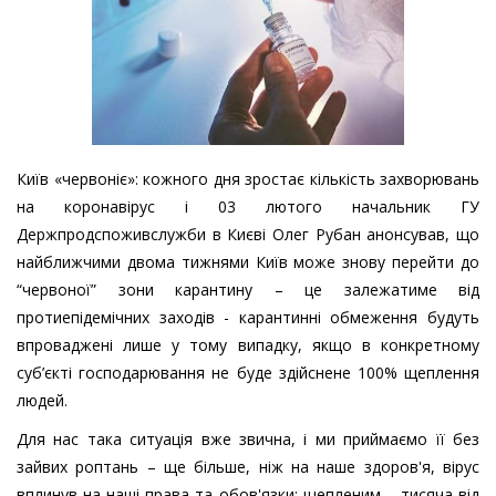
Київ «червоніє»: кожного дня зростає кількість захворювань
на коронавірус і 0
3 лютого
начальник ГУ
Держпродспоживслужби в Києві Олег Рубан анонсував, що
найближчими двома тижнями Київ може
знову
перейти до
“червоної” зони карантину
– це
залежатиме від
протиепідемічних заходів -
карантинні обмеження будуть
впроваджені лише у тому випадку, якщо в конкретному
суб’єкті господарювання не буде здійснене 100% щеплення
людей.
Для нас така ситуація вже звична
,
і ми приймаємо її без
зайвих роптань – ще більше, ніж на наше здоров'я, вірус
вплинув на наші права та обов'язки: щепленим – тисяча від