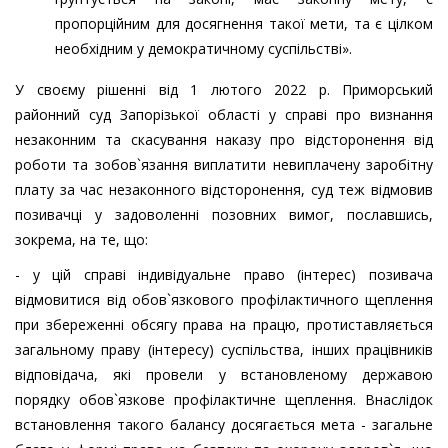
пропорційним для досягнення такої мети, та є цілком
необхідним у демократичному суспільстві».
У своєму рішенні від
1 лютого 2022 р. Приморський
районний суд Запорізької області
у
справі про визнання
незаконним та скасування наказу про відсторонення від
роботи та зобов`язання виплатити невиплачену заробітну
плату за час незаконного відсторонення, суд
теж
відмовив
позивачці у задоволенні позовних вимог, пославшись,
зокрема, на те, що:
- у цій справі індивідуальне право (інтерес) позивача
відмовитися від обов`язкового профілактичного щеплення
при збереженні обсягу права на працю, протиставляється
загальному праву (інтересу) суспільства, інших працівників
відповідача, які провели у встановленому державою
порядку обов`язкове профілактичне щеплення. Внаслідок
встановлення такого балансу досягається мета - загальне