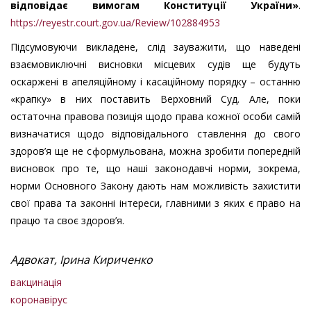
відповідає вимогам Конституції України
»
.
https://reyestr.court.gov.ua/Review/102884953
Підсумовуючи викладене,
слід зауважити
, що наведені
взаємовиключні висновки місцевих судів ще будуть
оскаржені в апеляційному і касаційному порядку – останню
«крапку» в них поставить Верховний Суд.
Ал
е,
поки
остаточна правова позиція щодо права к
ожної особи самій
визначатися щодо відповідального ставлення до свого
здоров’я ще не сформульована, можна зробити попередній
висновок про те, що наші законодавчі норми, зокрема,
норми Основного Закону дають нам можливість захистити
свої права та законні інтереси, главними з яких є право на
працю та своє здоров’я.
Адвокат, Ірина Кириченко
вакцинація
коронавірус