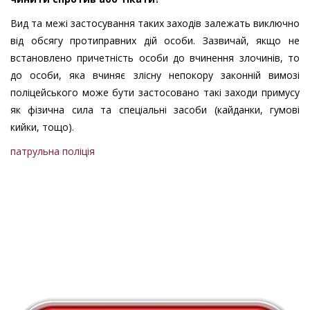
Вид та межі застосування таких заходів залежать виключно
від обсягу протиправних дій особи. Зазвичай, якщо не
встановлено причетність особи до вчинення злочинів, то
до особи, яка вчиняє злісну непокору законній вимозі
поліцейського може бути застосовано такі заходи примусу
як фізична сила та спеціальні засоби (кайданки, гумові
кийки, тощо).
патрульна поліція