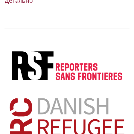
Детально