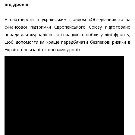
від дронів.
У партнерстві з українським фондом «Обʼєднання» та за
фінансової підтримки Європейського Союзу підготовано
поради для журналістів, які працюють поблизу лінії фронту,
щоб допомогти їм краще передбачати безпекові ризики в
Україні, пов'язані з загрозами дронів.
дрони