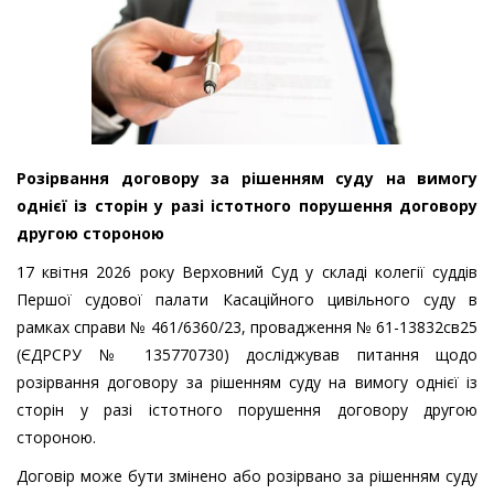
Розірвання договору за рішенням суду на вимогу
однієї із сторін у разі істотного порушення договору
другою стороною
17 квітня 2026 року Верховний Суд у складі колегії суддів
Першої судової палати Касаційного цивільного суду в
рамках справи № 461/6360/23, провадження № 61-13832св25
(ЄДРСРУ № 135770730) досліджував питання щодо
розірвання договору за рішенням суду на вимогу однієї із
сторін у разі істотного порушення договору другою
стороною.
Договір може бути змінено або розірвано за рішенням суду