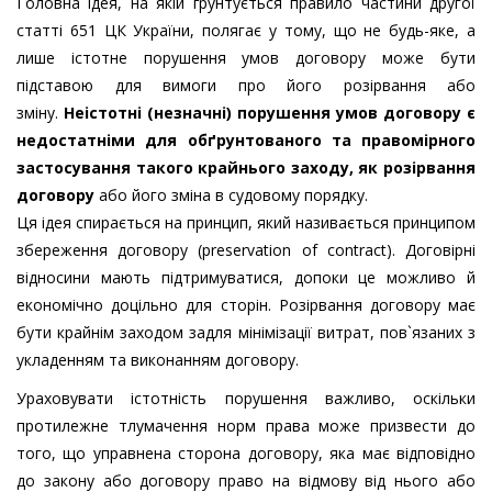
Головна ідея, на якій ґрунтується правило частини другої
статті 651 ЦК України, полягає у тому, що не будь-яке, а
лише істотне порушення умов договору може бути
підставою для вимоги про його розірвання або
зміну.
Неістотні (незначні) порушення умов договору є
недостатніми для обґрунтованого та правомірного
застосування такого крайнього заходу, як розірвання
договору
або його зміна в судовому порядку.
Ця ідея спирається на принцип, який називається принципом
збереження договору (preservation of contract). Договірні
відносини мають підтримуватися, допоки це можливо й
економічно доцільно для сторін. Розірвання договору має
бути крайнім заходом задля мінімізації витрат, пов`язаних з
укладенням та виконанням договору.
Ураховувати істотність порушення важливо, оскільки
протилежне тлумачення норм права може призвести до
того, що управнена сторона договору, яка має відповідно
до закону або договору право на відмову від нього або