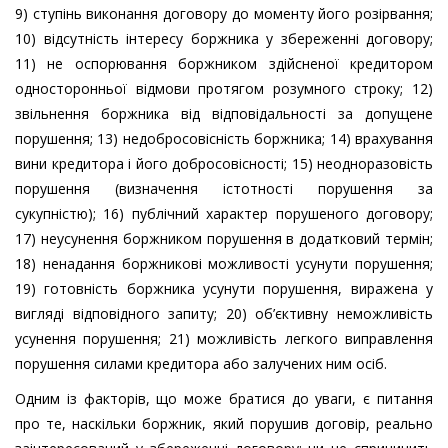
9) ступінь виконання договору до моменту його розірвання;
10) відсутність інтересу боржника у збереженні договору;
11) не оспорювання боржником здійсненої кредитором
односторонньої відмови протягом розумного строку; 12)
звільнення боржника від відповідальності за допущене
порушення; 13) недобросовісність боржника; 14) врахування
вини кредитора і його добросовісності; 15) неодноразовість
порушення (визначення істотності порушення за
сукупністю); 16) публічний характер порушеного договору;
17) неусунення боржником порушення в додатковий термін;
18) ненадання боржникові можливості усунути порушення;
19) готовність боржника усунути порушення, виражена у
вигляді відповідного запиту; 20) об’єктивну неможливість
усунення порушення; 21) можливість легкого виправлення
порушення силами кредитора або залучених ним осіб.
Одним із факторів, що може братися до уваги, є питання
про те, наскільки боржник, який порушив договір, реально