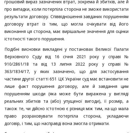
грошовий вираз зазначених втрат, зокрема й збитків, але й
про випадки, коли потерпіла сторона не зможе використати
результати договору. Співвідношення завданих порушенням
договору втрат із тим, що могла очікувати від його
виконання ця сторона, має вирішальне значення для оцінки
істотності такого порушення.
Подібні висновки викладені у постановах Великої Палати
Верховного Суду від 16 січня 2021 року у справі №
910/2861/18 та від 13 липня 2022 року у справі №
363/1834/17, у яких зазначено, що для застосування
частини другої статті 651 ЦК України суд має встановити не
лише факт порушення договору, але й завдання цим
порушенням шкоди (яка може бути виражена у вигляді
реальних збитків та (або) упущеної вигоди), її розмір, а
також те, чи дійсно істотною є різниця між тим, на що мала
право розраховувати потерпіла сторона, укладаючи
договір, і тим, що насправді вона змогла отримати.