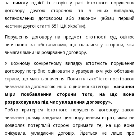
на вимогу однієї із сторін у разі істотного порушення
договору другою стороною та в інших випадках,
встановлених договором або законом (абзац перший
частини другої статті 651 ЦК України).
Порушення договору на предмет істотності суд оцінює
винятково за обставинами, що склалися у сторони, яка
вимагає зміни чи розірвання договору.
У кожному конкретному випадку істотність порушення
договору потрібно оцінювати з урахуванням усіх обставин
справи, що мають значення. Поняття такої істотності закон
визначає за допомогою іншої оціночної категорії -
«значної
міри позбавлення сторони того, на що вона
розраховувала під час укладення договору».
Тобто критерієм істотного порушення договору закон
визначив розмір завданих цим порушенням втрат, який не
дозволяє потерпілій стороні отримати те, на що вона
очікувала, укладаючи договір. Йдеться не лише про