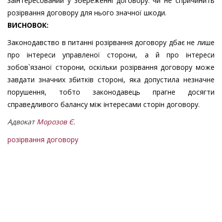
заінтересований у збереженні договору: чи не спричинить
розірвання договору для нього значної шкоди.
ВИСНОВОК:
Законодавство в питанні розірвання договору дбає не лише
про інтереси управленої сторони, а й про інтереси
зобов`язаної сторони, оскільки розірвання договору може
завдати значних збитків стороні, яка допустила незначне
порушення, тобто законодавець прагне досягти
справедливого балансу між інтересами сторін договору.
Адвокат
Морозов Є.
розірвання договору