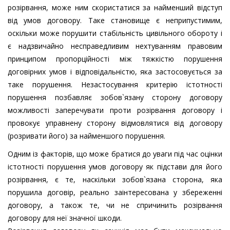
розірвання, може ним скористатися за найменший відступ
від умов договору. Таке становище є неприпустимим,
оскільки може порушити стабільність цивільного обороту і
є надзвичайно несправедливим нехтуванням правовим
принципом пропорційності між тяжкістю порушення
договірних умов і відповідальністю, яка застосовується за
таке порушення. Незастосування критерію істотності
порушення позбавляє зобов`язану сторону договору
можливості заперечувати проти розірвання договору і
провокує управнену сторону відмовлятися від договору
(розривати його) за найменшого порушення.
Одним із факторів, що може братися до уваги під час оцінки
істотності порушення умов договору як підстави для його
розірвання, є те, наскільки зобов`язана сторона, яка
порушила договір, реально заінтересована у збереженні
договору, а також те, чи не спричинить розірвання
договору для неї значної шкоди.