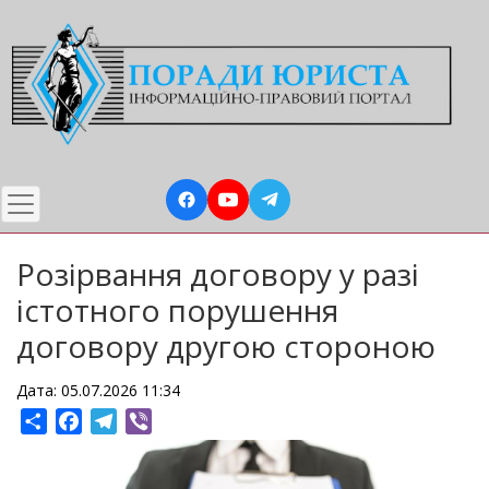
Перейти
до
основного
вмісту
Розірвання договору у разі
істотного порушення
договору другою стороною
Дата: 05.07.2026 11:34
Share
Facebook
Telegram
Viber