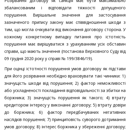
Розірвання договору як санкція має бути максимально
збалансованим і відповідати тяжкості допущеного
порушення. Вирішальне значення для застосування
зазначеного припису закону має співвідношення шкоди з
тим, що могла очікувати від виконання договору сторона. У
кожному конкретному випадку питання про істотність
порушення має вирішуватися з урахуванням усіх обставин
справи, що мають значення (постанова Верховного Суду від
09 грудня 2020 року у справі № 199/3846/19).
При оцінці істотності порушення умов договору як підстави
для його розірвання необхідно враховувати такі чинники: 1)
значущість шкоди від порушення; 2) фактор неможливості
або ускладненості покладання відповідальності за збитки на
боржника; 3) значущість порушення як такого; 4) втрату
кредитором інтересу у виконанні договору; 5) втрату довіри
до боржника; 6) фактор передбачуваних негативних
наслідків порушення; 7) принциповість суворого дотримання
умов договору; 8) інтерес боржника у збереженні договору;