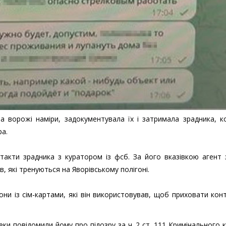
а ворожі наміри, задокументувала їх і затримала зрадника, к
ра.
такти зрадника з куратором із фсб. За його вказівкою агент
в, які тренуються на Яворівському полігоні.
и із сім-картами, які він використовував, щоб приховати кон
пеки повідомили йому про підозру за ч. 2 ст. 111 Кримінального 