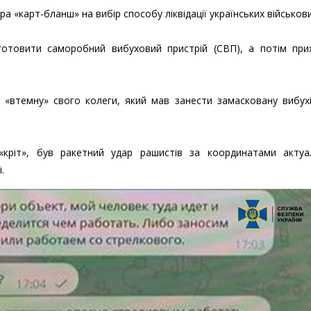
 «карт-бланш» на вибір способу ліквідації українських військови
иготовити саморобний вибуховий пристрій (СВП), а потім при
.
 «втемну» свого колеги, який мав занести замасковану вибухі
«кріт», був ракетний удар рашистів за координатами актуа
.