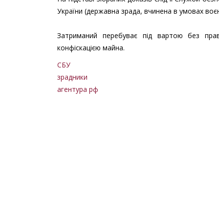
України (державна зрада, вчинена в умовах воєн
Затриманий перебуває під вартою без прав
конфіскацією майна.
СБУ
зрадники
агентура рф