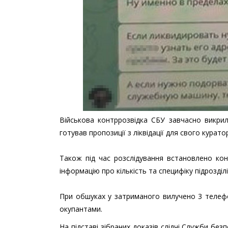
Військова контррозвідка СБУ завчасно викрил
готував пропозиції з ліквідації для свого курато
Також під час розслідування встановлено кон
інформацію про кількість та специфіку підрозділі
При обшуках у затриманого вилучено 3 телефон
окупантами.
На підставі зібраних доказів слідчі Служби без