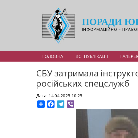
Перейти
до
основного
ПОРАДИ Ю
вмісту
ІНФОРМАЦІЙНО – ПРАВО
ГОЛОВНА
ВСІ ПУБЛІКАЦІЇ
ГАЛЕРЕ
СБУ затримала інструкт
російських спецслужб
Дата: 14.04.2025 10:25
Share
Facebook
Telegram
Viber