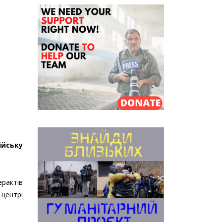
ійську
ерактів
 центрі