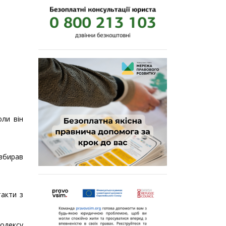
оли він
 збирав
такти з
кодексу