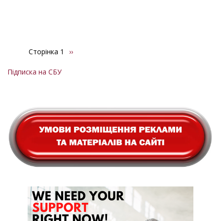
Сторінка 1
Наступна
››
Розбивка
сторінка
на
Підписка на СБУ
сторінки