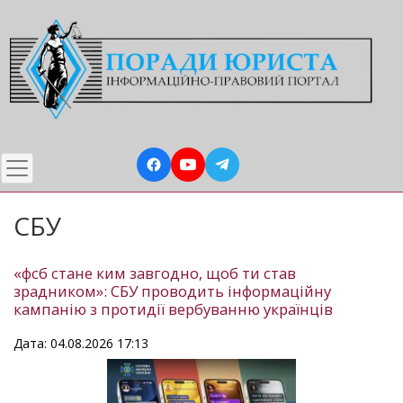
Перейти
до
основного
вмісту
СБУ
«фсб стане ким завгодно, щоб ти став
зрадником»: СБУ проводить інформаційну
кампанію з протидії вербуванню українців
Дата: 04.08.2026 17:13