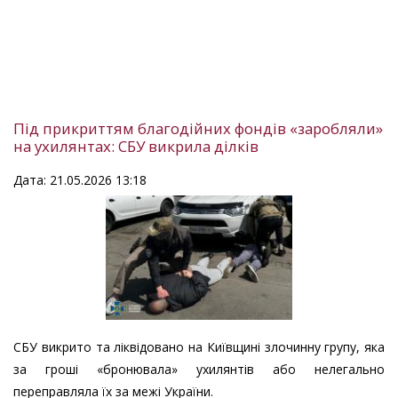
Під прикриттям благодійних фондів «заробляли»
на ухилянтах: СБУ викрила ділків
Дата: 21.05.2026 13:18
СБУ викрито та ліквідовано на Київщині злочинну групу, яка
за гроші «бронювала» ухилянтів або нелегально
переправляла їх за межі України.