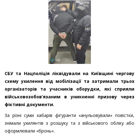
СБУ та Нацполіція ліквідували на Київщині чергову
схему ухилення від мобілізації та затримали трьох
організаторів та учасників оборудки, які сприяли
військовозобов’язаним в уникненні призову через
фіктивні документи.
За різні суми хабарів фігуранти «анульовували» повістки,
знімали ухилянтів з розшуку та з військового обліку або
оформлювали «бронь».