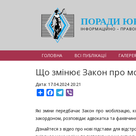
Перейти
до
основного
ПОРАДИ Ю
вмісту
ІНФОРМАЦІЙНО – ПРАВО
ГОЛОВНА
ВСІ ПУБЛІКАЦІЇ
ГАЛЕРЕ
Що змінює Закон про мо
Дата: 17.04.2024 20:21
Share
Facebook
Telegram
Viber
Які зміни передбачає Закон про мобілізацію, к
закордоном, розповідає адвокатка та фахівчиня
Дізнайтеся з відео про нові підстави для відст