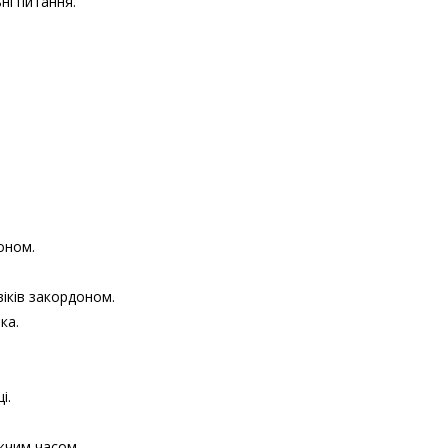
ьні питання.
оном.
іків закордоном.
ка.
і.
жчим часом.