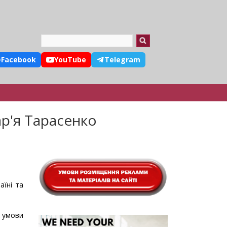
Search
Facebook
YouTube
Telegram
р'я Тарасенко
аїні та
, умови