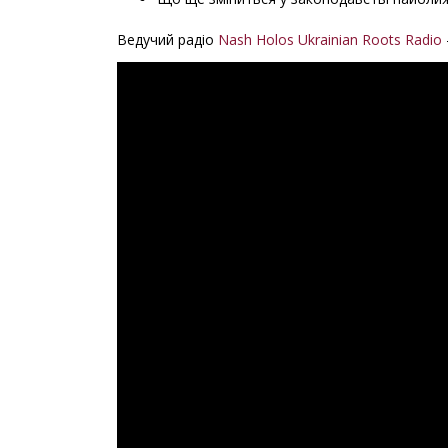
Ведучий радіо
Nash Holos Ukrainian Roots Radio