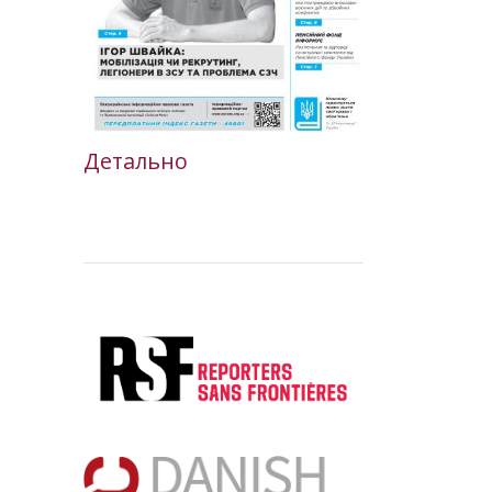
Детально