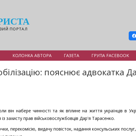
РИСТА
ВИЙ ПОРТАЛ
Я
КОЛОНКА АВТОРА
ГАЗЕТА
ГРУПА FACEBOOK
білізацію: пояснює адвокатка Да
оли він набере чинності та як вплине на життя українців в Укр
 із захисту прав військовослужбовців Дар'я Тарасенко.
рочки, перекомісію, видачу повісток, надання консульських послуг