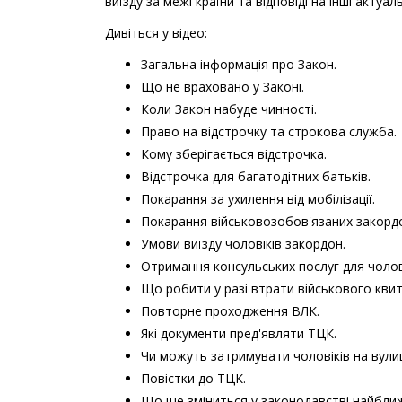
виїзду за межі країни та відповіді на інші актуал
Дивіться у відео:
Загальна інформація про Закон.
Що не враховано у Законі.
Коли Закон набуде чинності.
Право на відстрочку та строкова служба.
Кому зберігається відстрочка.
Відстрочка для багатодітних батьків.
Покарання за ухилення від мобілізації.
Покарання військовозобов'язаних закорд
Умови виїзду чоловіків закордон.
Отримання консульських послуг для чолов
Що робити у разі втрати військового квит
Повторне проходження ВЛК.
Які документи пред'являти ТЦК.
Чи можуть затримувати чоловіків на вулиц
Повістки до ТЦК.
Що ще зміниться у законодавстві найбли