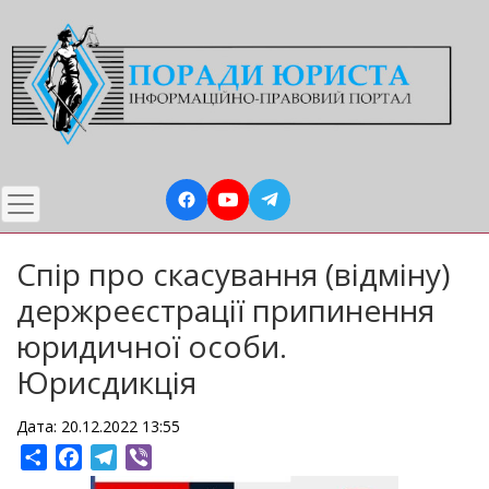
Перейти
до
основного
вмісту
Спір про скасування (відміну)
держреєстрації припинення
юридичної особи.
Юрисдикція
Дата: 20.12.2022 13:55
Share
Facebook
Telegram
Viber