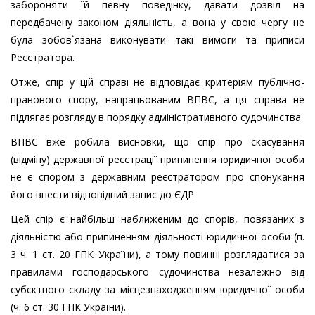
забороняти їй певну поведінку, давати дозвіл на
передбачену законом діяльність, а вона у свою чергу не
була зобов`язана виконувати такі вимоги та приписи
Реєстратора.
Отже, спір у цій справі не відповідає критеріям публічно-
правового спору, напрацьованим ВПВС, а ця справа не
підлягає розгляду в порядку адміністративного судочинства.
ВПВС вже робила висновки, що спір про скасування
(відміну) державної реєстрації припинення юридичної особи
не є спором з державним реєстратором про спонукання
його внести відповідний запис до ЄДР.
Цей спір є найбільш наближеним до спорів, повязаних з
діяльністю або припиненням діяльності юридичної особи (п.
3 ч. 1 ст. 20 ГПК України), а тому повинні розглядатися за
правилами господарського судочинства незалежно від
субєктного складу за місцезнаходженням юридичної особи
(ч. 6 ст. 30 ГПК України).