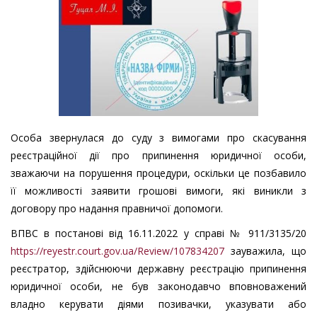
Особа звернулася до суду з вимогами про скасування
реєстраційної дії про припинення юридичної особи,
зважаючи на порушення процедури, оскільки це позбавило
її можливості заявити грошові вимоги, які виникли з
договору про надання правничої допомоги.
ВПВС в постанові від 16.11.2022 у справі № 911/3135/20
https://reyestr.court.gov.ua/Review/107834207
зауважила, що
реєстратор, здійснюючи державну реєстрацію припинення
юридичної особи, не був законодавчо вповноважений
владно керувати діями позивачки, указувати або