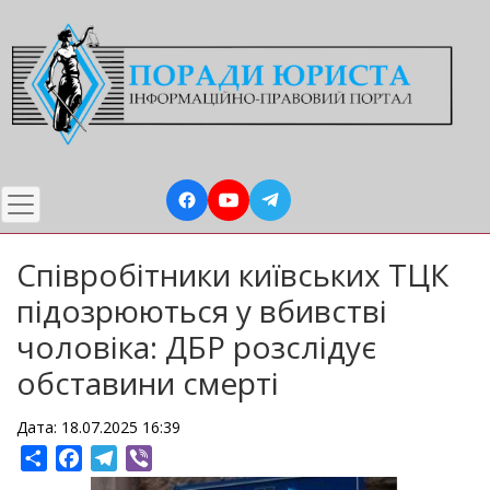
Перейти
до
основного
вмісту
Співробітники київських ТЦК
підозрюються у вбивстві
чоловіка: ДБР розслідує
обставини смерті
Дата: 18.07.2025 16:39
Share
Facebook
Telegram
Viber