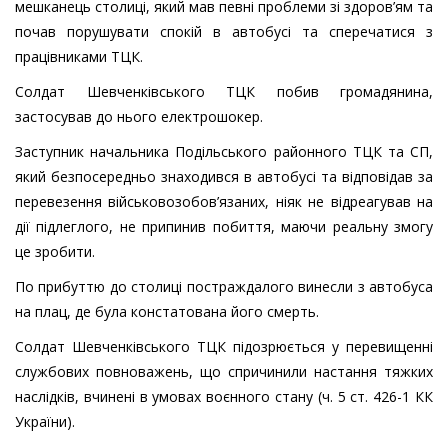
мешканець столиці, який мав певні проблеми зі здоров’ям та
почав порушувати спокій в автобусі та сперечатися з
працівниками ТЦК.
Солдат Шевченківського ТЦК побив громадянина,
застосував до нього електрошокер.
Заступник начальника Подільського районного ТЦК та СП,
який безпосередньо знаходився в автобусі та відповідав за
перевезення військовозобов’язаних, ніяк не відреагував на
дії підлеглого, не припинив побиття, маючи реальну змогу
це зробити.
По прибуттю до столиці постраждалого винесли з автобуса
на плац, де була констатована його смерть.
Солдат Шевченківського ТЦК підозрюється у перевищенні
службових повноважень, що спричинили настання тяжких
наслідків, вчинені в умовах воєнного стану (ч. 5 ст. 426-1 КК
України).