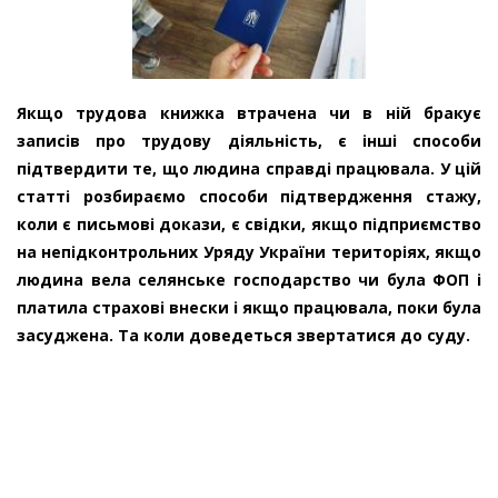
Якщо трудова книжка втрачена чи в ній бракує
записів про трудову діяльність, є інші способи
підтвердити те, що людина справді працювала. У цій
статті розбираємо способи підтвердження стажу,
коли є письмові докази, є свідки, якщо підприємство
на непідконтрольних Уряду України територіях, якщо
людина вела селянське господарство чи була ФОП і
платила страхові внески і якщо працювала, поки була
засуджена. Та коли доведеться звертатися до суду.