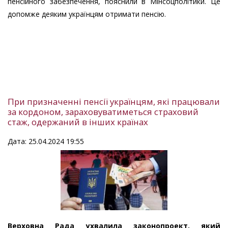
пенсійного забезпечення, пояснили в Мінсоцполітики. Це
допомже деяким українцям отримати пенсію.
При призначенні пенсії українцям, які працювали
за кордоном, зараховуватиметься страховий
стаж, одержаний в інших країнах
Дата: 25.04.2024 19:55
Верховна Рада ухвалила законопроект, який