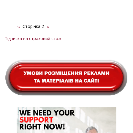
Попередня
‹‹
Сторінка 2
Наступна
››
Розбивка
сторінка
сторінка
на
Підписка на страховий стаж
сторінки