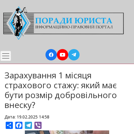
Перейти
до
основного
вмісту
Зарахування 1 місяця
страхового стажу: який має
бути розмір добровільного
внеску?
Дата: 19.02.2025 14:58
Share
Facebook
Telegram
Viber