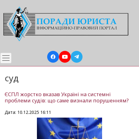
Перейти
до
основного
вмісту
суд
ЄСПЛ жорстко вказав Україні на системні
проблеми судів: що саме визнали порушенням?
Дата: 10.12.2025 16:11