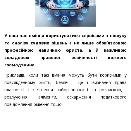
У наш час вміння користуватися сервісами з пошуку
та аналізу судових рішень є не лише обовʼязковою
професійною навичкою юриста, а й важливою
складовою правової освіченості кожного
громадянина.
Прикладів, коли такі вміння можуть бути корисними у
повсякденному житті, безліч - це і визнання права
власності, і стягнення заборгованості за розпискою, і
розлучення, аліменти, оскарження податкового
повідомлення-рішення тощо.