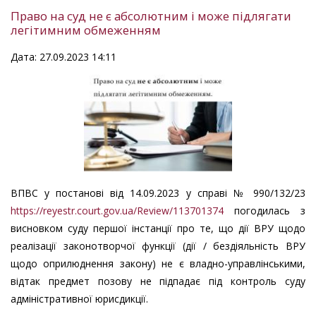
Право на суд не є абсолютним і може підлягати
легітимним обмеженням
Дата: 27.09.2023 14:11
ВПВС у постанові від 14.09.2023 у справі № 990/132/23
https://reyestr.court.gov.ua/Review/113701374
погодилась з
висновком суду першої інстанції про те, що дії ВРУ щодо
реалізації законотворчої функції (дії / бездіяльність ВРУ
щодо оприлюднення закону) не є владно-управлінськими,
відтак предмет позову не підпадає під контроль суду
адміністративної юрисдикції.