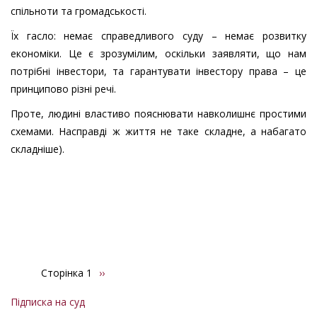
спільноти та громадськості.
Їх гасло: немає справедливого суду – немає розвитку
економіки. Це є зрозумілим, оскільки заявляти, що нам
потрібні інвестори, та гарантувати інвестору права – це
принципово різні речі.
Проте, людині властиво пояснювати навколишнє простими
схемами. Насправді ж життя не таке складне, а набагато
складніше).
Сторінка 1
Наступна
››
Розбивка
сторінка
на
Підписка на суд
сторінки