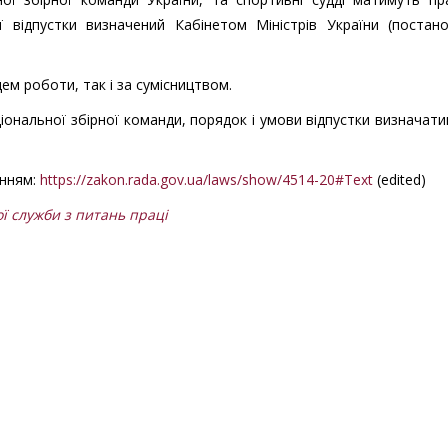
ї відпустки визначений Кабінетом Міністрів України (постано
ем роботи, так і за сумісництвом.
ціональної збірної команди, порядок і умови відпустки визначат
анням:
https://zakon.rada.gov.ua/laws/show/4514-20#Text
(edited)
ї служби з питань праці