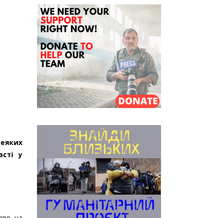
деяких
асті у
аво на