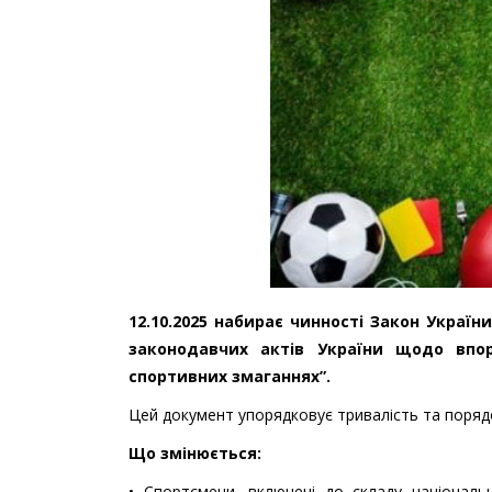
12.10.2025 набирає чинності Закон Україн
законодавчих актів України щодо впор
спортивних змаганнях”.
Цей документ упорядковує тривалість та порядок
Що змінюється:
• Спортсмени, включені до складу національ