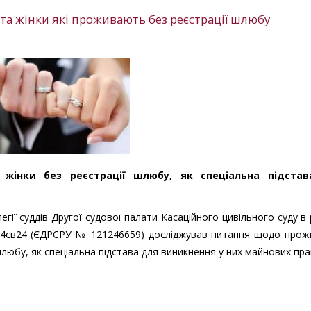
та жінки які проживають без реєстрації шлюбу
 жінки без реєстрації шлюбу, як спеціальна підста
егії суддів Другої судової палати Касаційного цивільного суду в
84св24 (ЄДРСРУ № 121246659) досліджував питання щодо прож
 шлюбу, як спеціальна підстава для виникнення у них майнових пра