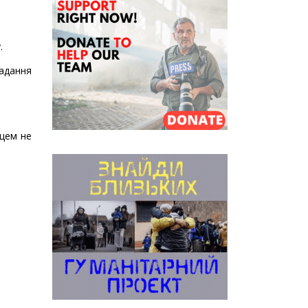
.
адання
вцем не