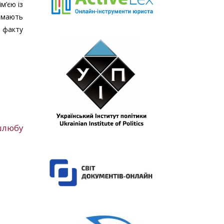
м’єю із
у мають
 факту
 шлюбу