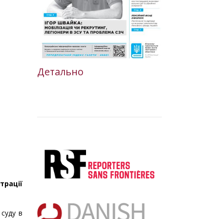
Детально
трації
 суду в