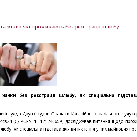
та жінки які проживають без реєстрації шлюбу
 жінки без реєстрації шлюбу, як спеціальна підста
егії суддів Другої судової палати Касаційного цивільного суду в
84св24 (ЄДРСРУ № 121246659) досліджував питання щодо прож
 шлюбу, як спеціальна підстава для виникнення у них майнових пра