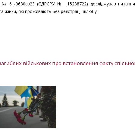
я № 61-9630св23 (ЄДРСРУ № 115238722) досліджував питанн
 та жінки, які проживають без реєстрації шлюбу.
агиблих військових про встановлення факту спільно