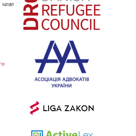
я щодо
го