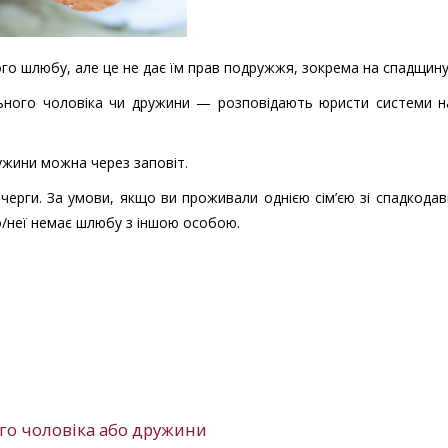
ого шлюбу, але це не дає їм прав подружжя, зокрема на спадщину
ьного чоловіка чи дружини — розповідають юристи системи н
ужини можна через заповіт.
 черги. За умови, якщо ви проживали однією сім’єю зі спадкода
о/неї немає шлюбу з іншою особою.
го чоловіка або дружини