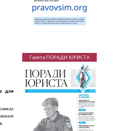
Газета ПОРАДИ ЮРИСТА
ва для
 рамках
ивання
в.