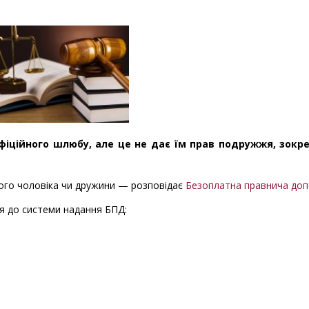
фіційного шлюбу, але це не дає їм прав подружжя, зокр
ого чоловіка чи дружини — розповідає
Безоплатна правнича до
я до системи надання БПД: