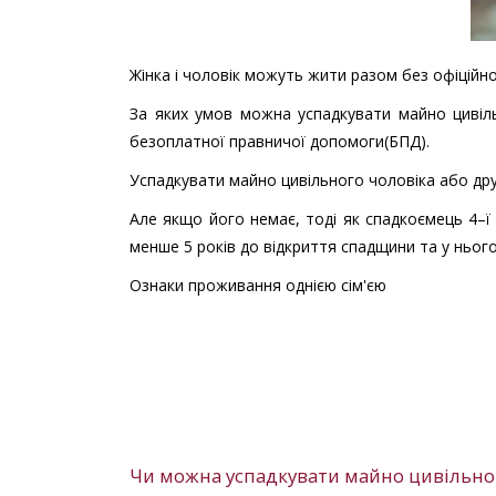
Жінка і чоловік можуть жити разом без офіційн
За яких умов можна успадкувати майно цивіл
безоплатної правничої допомоги(БПД).
Успадкувати майно цивільного чоловіка або др
Але якщо його немає, тоді як спадкоємець 4–ї
менше 5 років до відкриття спадщини та у ньог
Ознаки проживання однією сім'єю
Чи можна успадкувати майно цивільно