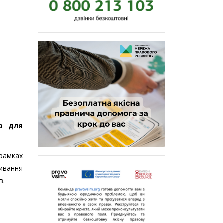
ва для
 рамках
ивання
в.