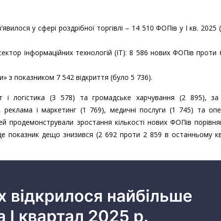
вилося у сфері роздрібної торгівлі – 14 510 ФОПів у I кв. 2025 (у
 сектор інформаційних технологій (ІТ): 8 586 нових ФОПів проти 
и» з показником 7 542 відкриття (було 5 736).
 і логістика (3 578) та громадське харчування (2 895), за
, реклама і маркетинг (1 769), медичні послуги (1 745) та опе
узей продемонстрували зростання кількості нових ФОПів порівня
де показник дещо знизився (2 692 проти 2 859 в останньому к