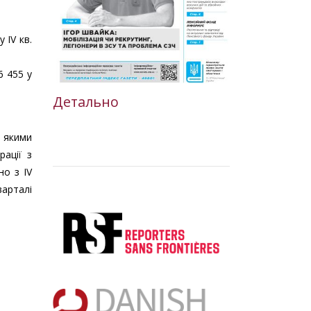
 IV кв.
6 455 у
Детально
 якими
рації з
но з IV
варталі