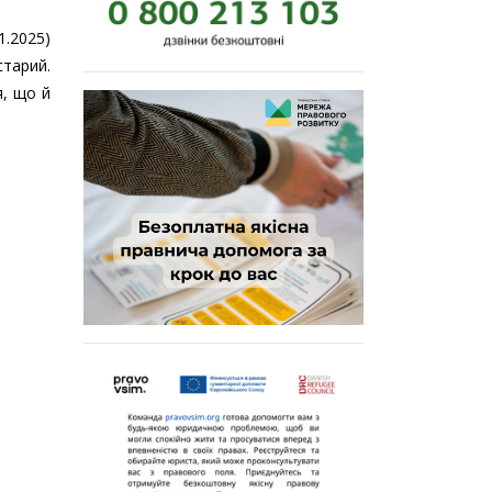
.2025)
старий.
я, що й