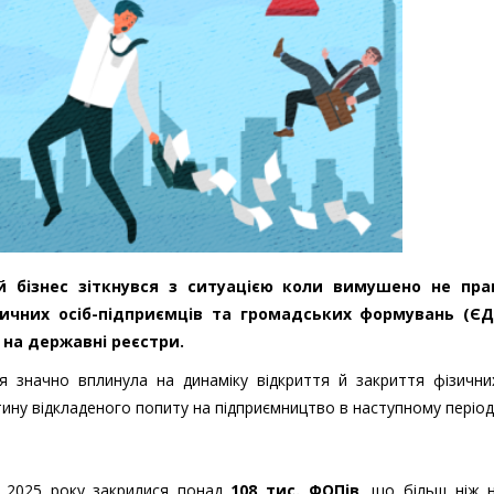
й бізнес зіткнувся з ситуацією коли вимушено не пр
ичних осіб-підприємців та громадських формувань (ЄД
на державні реєстри.
ія значно вплинула на динаміку відкриття й закриття фізични
тину відкладеного попиту на підприємництво в наступному періоді
. 2025 року закрилися понад
108 тис. ФОПів
, що більш ніж 