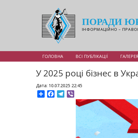
Перейти
до
основного
ПОРАДИ Ю
вмісту
ІНФОРМАЦІЙНО – ПРАВО
ГОЛОВНА
ВСІ ПУБЛІКАЦІЇ
ГАЛЕРЕ
У 2025 році бізнес в Укр
Дата: 10.07.2025 22:45
Share
Facebook
Telegram
Viber