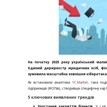
На початку 2025 року український мали
Єдиний держреєстр юридичних осіб, фіз
зумовила масштабна зовнішня кібератака 
Як встановили аналітики
YC.Market
, така под
підприємців (ФОПів), створивши специфічну кар
5 ключових виявлених трендів
Зростання закриттів бізнесів.
У I кв