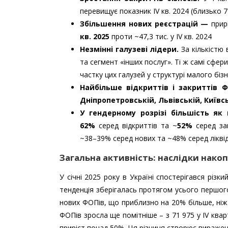
перевищує показник IV кв. 2024 (близько 7
Збільшення нових реєстрацій —
прир
кв. 2025
проти ~47,3 тис. у IV кв. 2024
Незмінні галузеві лідери.
За кількістю 
та сегмент «інших послуг». Ті ж самі сфе
частку цих галузей у структурі малого бізн
Найбільше відкриттів і закриттів Ф
Дніпропетровській, Львівській, Київсь
У гендерному розрізі більшість як
62%
серед відкриттів та ~
52%
серед зак
~38–39% серед нових та ~48% серед лікві
Загальна активність: наслідки нако
У січні 2025 року в Україні спостерігався різ
тенденція зберігалась протягом усього першог
нових ФОПів, що приблизно на 20% більше, ніж 
ФОПів зросла ще помітніше – з 71 975 у IV ква
приріст понад 50%. Ця різниця створює виражен