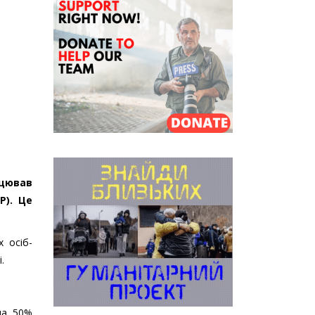
ацював
Р). Це
х осіб-
.
на 50%