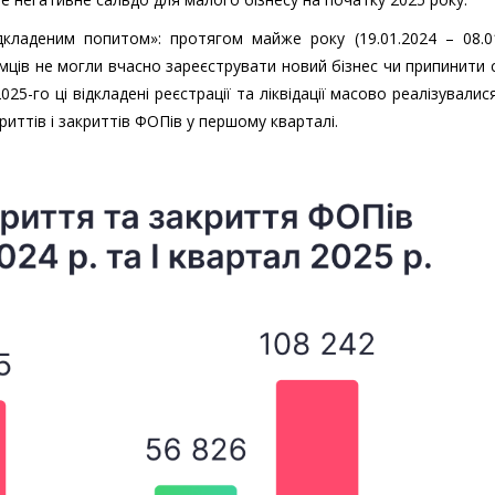
кладеним попитом»: протягом майже року (19.01.2024 – 08.01
мців не могли вчасно зареєструвати новий бізнес чи припинити 
25-го ці відкладені реєстрації та ліквідації масово реалізувалис
иттів і закриттів ФОПів у першому кварталі.