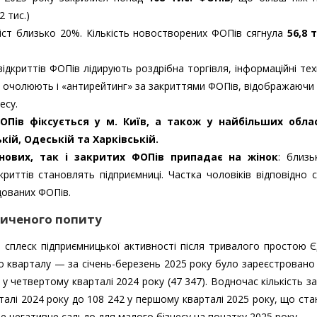
2 тис.)
іст близько 20%. Кількість новостворених ФОПів сягнула
56,8 т
відкриттів ФОПів лідирують роздрібна торгівля, інформаційні тех
ри очолюють і «антирейтинг» за закриттями ФОПів, відображаючи
есу.
ОПів фіксується у м. Київ, а також у найбільших обла
кій, Одеській та Харківській.
 нових, так і закритих ФОПів припадає на жінок
: близ
риттів становлять підприємниці. Частка чоловіків відповідно 
дованих ФОПів.
пиченого попиту
кий сплеск підприємницької активності після тривалого простою 
о кварталу — за січень-березень 2025 року було зареєстровано
у четвертому кварталі 2024 року (47 347). Водночас кількість з
рталі 2024 року до 108 242 у першому кварталі 2025 року, що ст
е негативне сальдо для малого бізнесу на початку 2025 року.