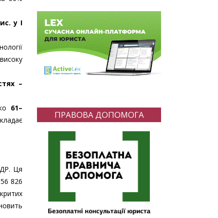
ис. у I
нології
 високу
стях –
ько
61–
ПРАВОВА ДОПОМОГА
складає
ЄДР. Ця
 56 826
акритих
ановить