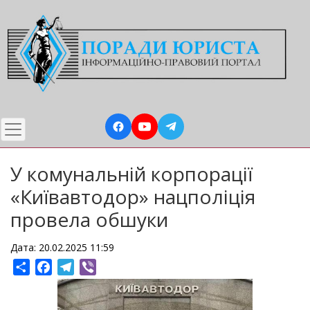
Перейти
до
основного
вмісту
У комунальній корпорації
«Київавтодор» нацполіція
провела обшуки
Дата: 20.02.2025 11:59
Share
Facebook
Telegram
Viber