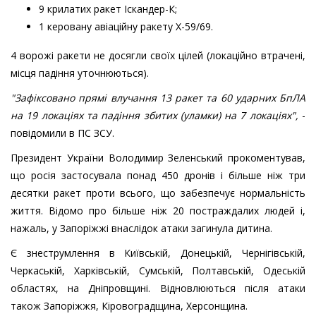
9 крилатих ракет Іскандер-К;
1 керовану авіаційну ракету Х-59/69.
4 ворожі ракети не досягли своїх цілей (локаційно втрачені,
місця падіння уточнюються).
"Зафіксовано прямі влучання 13 ракет та 60 ударних БпЛА
на 19 локаціях та падіння збитих (уламки) на 7 локаціях",
-
повідомили в ПС ЗСУ.
Президент України Володимир Зеленський прокоментував,
що росія застосувала понад 450 дронів і більше ніж три
десятки ракет проти всього, що забезпечує нормальність
життя. Відомо про більше ніж 20 постраждалих людей і,
нажаль, у Запоріжжі внаслідок атаки загинула дитина.
Є знеструмлення в Київській, Донецькій, Чернігівській,
Черкаській, Харківській, Сумській, Полтавській, Одеській
областях, на Дніпровщині. Відновлюються після атаки
також Запоріжжя, Кіровоградщина, Херсонщина.