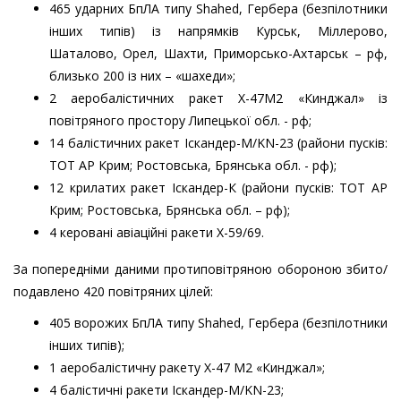
465 ударних БпЛА типу Shahed, Гербера (безпілотники
інших типів) із напрямків Курськ, Міллерово,
Шаталово, Орел, Шахти, Приморсько-Ахтарськ – рф,
близько 200 із них – «шахеди»;
2 аеробалістичних ракет Х-47М2 «Кинджал» із
повітряного простору Липецької обл. - рф;
14 балістичних ракет Іскандер-М/KN-23 (райони пусків:
ТОТ АР Крим; Ростовська, Брянська обл. - рф);
12 крилатих ракет Іскандер-К (райони пусків: ТОТ АР
Крим; Ростовська, Брянська обл. – рф);
4 керовані авіаційні ракети Х-59/69.
За попередніми даними протиповітряною обороною збито/
подавлено 420 повітряних цілей:
405 ворожих БпЛА типу Shahed, Гербера (безпілотники
інших типів);
1 аеробалістичну ракету Х-47 М2 «Кинджал»;
4 балістичні ракети Іскандер-М/KN-23;