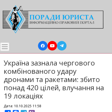
Перейти
до
основного
вмісту
Україна зазнала чергового
комбінованого удару
дронами та ракетами: збито
понад 420 цілей, влучання на
19 локаціях
Дата: 10.10.2025 11:58