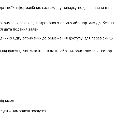
 до своїх інформаційних систем, а у випадку подання заяви в па
 отримання заяви від податкового органу або порталу Дія без в
ся дата подання заяви.
них із ЄДР, отриманих до обмеження доступу, для перевірки ци
-підприємці, які мають РНОКПП або використовують паспортн
підписом.
слуги – Замовлені послуги».