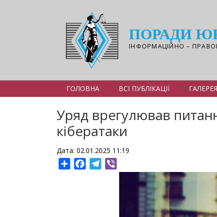
Перейти
до
основного
ПОРАДИ Ю
вмісту
ІНФОРМАЦІЙНО – ПРАВО
ГОЛОВНА
ВСІ ПУБЛІКАЦІЇ
ГАЛЕРЕ
Уряд врегулював питанн
кібератаки
Дата: 02.01.2025 11:19
Share
Facebook
Telegram
Viber