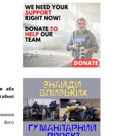
ня або
табної
инення
д його