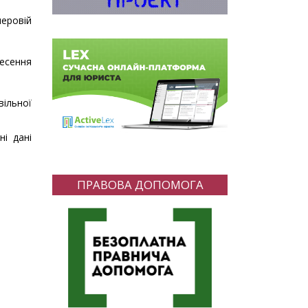
перовій
несення
вільної
і дані
ПРАВОВА ДОПОМОГА