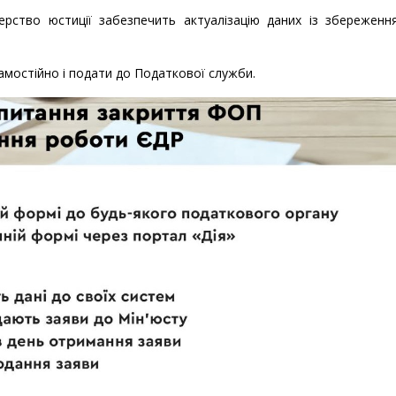
терство юстиції забезпечить актуалізацію даних із збереженн
амостійно і подати до Податкової служби.