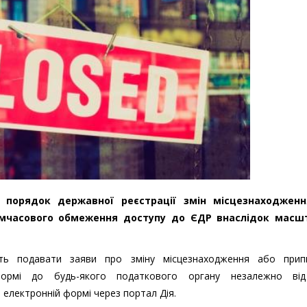
є порядок державної реєстрації змін місцезнаходжен
имчасового обмеження доступу до ЄДР внаслідок масш
уть подавати заяви про зміну місцезнаходження або прип
 формі до будь-якого податкового органу незалежно ві
електронній формі через портал Дія.